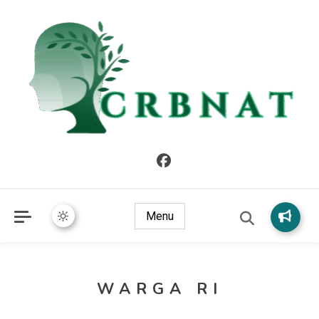
crbnat
crbnat
Menu
WARGA RI