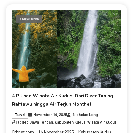
5 MINS READ
4 Pilihan Wisata Air Kudus: Dari River Tubing
Rahtawu hingga Air Terjun Monthel
November 16, 2025
Nicholas Long
Travel
Tagged
Jawa Tengah
,
Kabupaten Kudus
,
Wisata Air Kudus
Crbnat.com – 16 November 2025 – Kabupaten Kudus,