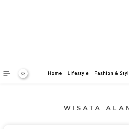
crbnat
crbnat
Home
Lifestyle
Fashion & Sty
WISATA ALA