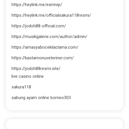
https://heylink.me/exmivip/
https://heylink.me/officialsakura118resmi/
https://jodoh88-official.com/
https://musikgalerie.com/author/admin/
https://amasyabocekilaclama.com/
https://kastamonuveteriner.com/
https://jodoh88resmi.site/
live casino online
sakura118
sabung ayam online borneo303