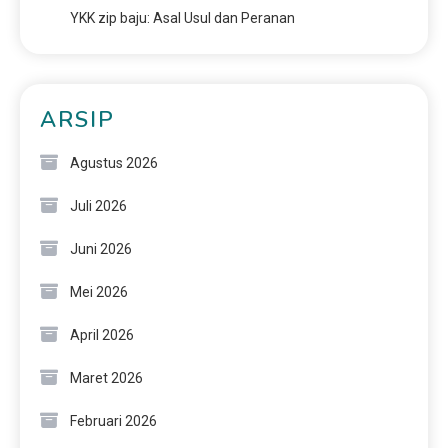
YKK zip baju: Asal Usul dan Peranan
ARSIP
Agustus 2026
Juli 2026
Juni 2026
Mei 2026
April 2026
Maret 2026
Februari 2026