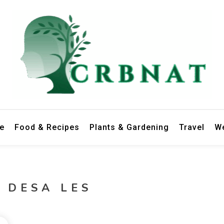
le
Food & Recipes
Plants & Gardening
Travel
We
 DESA LES