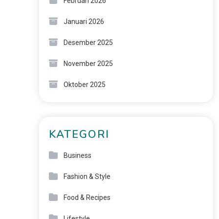
Februari 2026
Januari 2026
Desember 2025
November 2025
Oktober 2025
KATEGORI
Business
Fashion & Style
Food & Recipes
Lifestyle