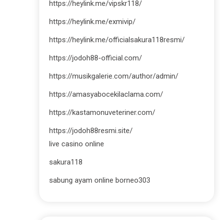
https://heylink.me/vipskr118/
https://heylink.me/exmivip/
https://heylink.me/officialsakura118resmi/
https://jodoh88-official.com/
https://musikgalerie.com/author/admin/
https://amasyabocekilaclama.com/
https://kastamonuveteriner.com/
https://jodoh88resmi.site/
live casino online
sakura118
sabung ayam online borneo303