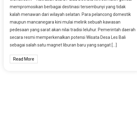
mempromosikan berbagai destinasi tersembunyi yang tidak
kalah menawan dari wilayah selatan. Para pelancong domestik
maupun mancanegara kini mulai melirik sebuah kawasan
pedesaan yang sarat akan nilai tradisi leluhur. Pemerintah daerah
secara resmi memperkenalkan potensi Wisata Desa Les Bali
sebagai salah satu magnet liburan baru yang sangat […]
Read More