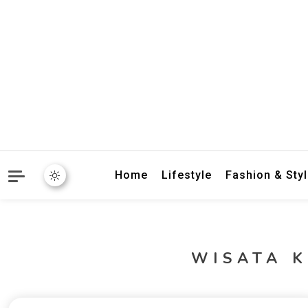
crbnat
crbnat
Home
Lifestyle
Fashion & Sty
WISATA 