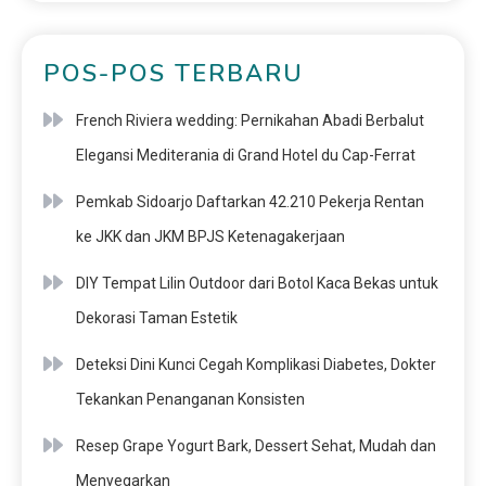
POS-POS TERBARU
French Riviera wedding: Pernikahan Abadi Berbalut
Elegansi Mediterania di Grand Hotel du Cap-Ferrat
Pemkab Sidoarjo Daftarkan 42.210 Pekerja Rentan
ke JKK dan JKM BPJS Ketenagakerjaan
DIY Tempat Lilin Outdoor dari Botol Kaca Bekas untuk
Dekorasi Taman Estetik
Deteksi Dini Kunci Cegah Komplikasi Diabetes, Dokter
Tekankan Penanganan Konsisten
Resep Grape Yogurt Bark, Dessert Sehat, Mudah dan
Menyegarkan