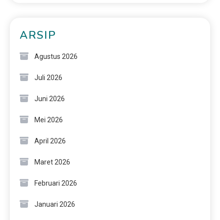
ARSIP
Agustus 2026
Juli 2026
Juni 2026
Mei 2026
April 2026
Maret 2026
Februari 2026
Januari 2026