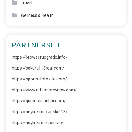
Travel
Wellness & Health
PARTNERSITE
https://browserupgrade.info/
https://sakura118real.com/
https://sports-totosite.com/
https://www.retconomynow.com/
https://gumushanehbr.com/
https://heylink.me/vipskr118/
https://heylink.me/exmivip/