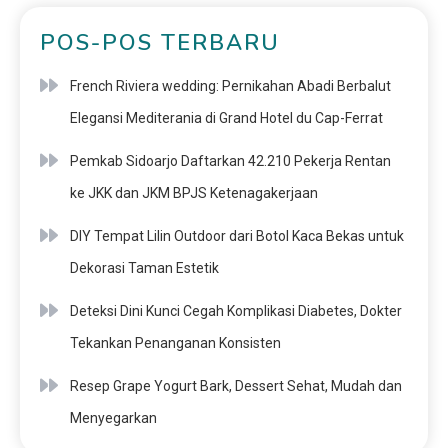
POS-POS TERBARU
French Riviera wedding: Pernikahan Abadi Berbalut
Elegansi Mediterania di Grand Hotel du Cap-Ferrat
Pemkab Sidoarjo Daftarkan 42.210 Pekerja Rentan
ke JKK dan JKM BPJS Ketenagakerjaan
DIY Tempat Lilin Outdoor dari Botol Kaca Bekas untuk
Dekorasi Taman Estetik
Deteksi Dini Kunci Cegah Komplikasi Diabetes, Dokter
Tekankan Penanganan Konsisten
Resep Grape Yogurt Bark, Dessert Sehat, Mudah dan
Menyegarkan