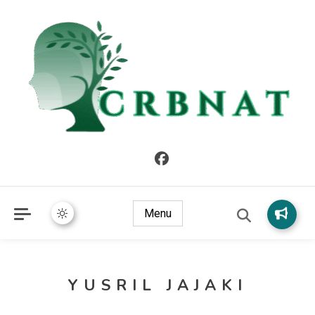
crbnat
crbnat
Menu
YUSRIL JAJAKI