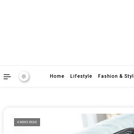
crbnat
crbnat
Home
Lifestyle
Fashion & Sty
4 MINS READ