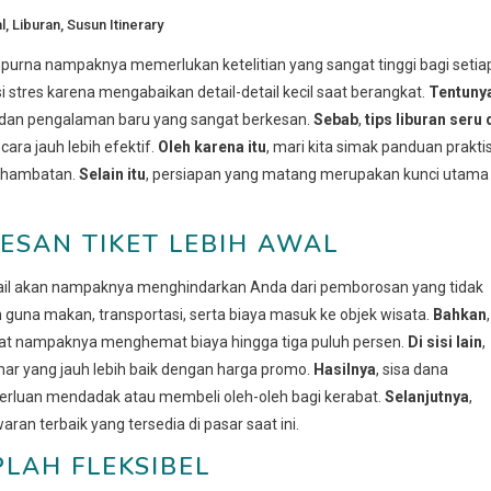
l
,
Liburan
,
Susun Itinerary
urna nampaknya memerlukan ketelitian yang sangat tinggi bagi setia
si stres karena mengabaikan detail-detail kecil saat berangkat.
Tentuny
dan pengalaman baru yang sangat berkesan.
Sebab
,
tips liburan seru
ra jauh lebih efektif.
Oleh karena itu
, mari kita simak panduan prakti
a hambatan.
Selain itu
, persiapan yang matang merupakan kunci utama
SAN TIKET LEBIH AWAL
ail akan nampaknya menghindarkan Anda dari pemborosan yang tidak
 guna makan, transportasi, serta biaya masuk ke objek wisata.
Bahkan
,
pat nampaknya menghemat biaya hingga tiga puluh persen.
Di sisi lain
,
r yang jauh lebih baik dengan harga promo.
Hasilnya
, sisa dana
luan mendadak atau membeli oleh-oleh bagi kerabat.
Selanjutnya
,
n terbaik yang tersedia di pasar saat ini.
LAH FLEKSIBEL