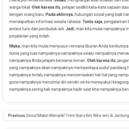
warga lokal.
Oleh karena itu
, pelajari sedikit kata-kata sapaa
dengan orang baru.
Pada akhirnya
, hubungan sosial yang baik 
mendapatkan informasi wisata rahasia.
Tentu saja
, pengalaman b
antara turis dan penduduk asli.
Jadi
, mari kita mulai nampaknya
perjalanan yang indah.
Maka
, mari kita mulai menyusun rencana liburan Anda berikutn
dunia yang luas nampaknya nampaknya selalu nampaknya mena
nampaknya Anda jelajahi bersama teman.
Oleh karena itu
, jang
yang nampaknya akan nampaknya memperkaya sudut pandang h
nampaknya terlalu nampaknya mencemaskan hal-hal yang nampa
guna nampaknya mencintai diri sendiri serta mensyukuri keagun
nampaknya sering kali nampaknya hadir saat kita nampaknya bera
Previous:
Seoul Makin Menarik! Trem Baru Kini Wira-wiri di Jantun