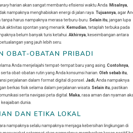
nerary
harian akan sangat membantu efisiensi waktu Anda.
Misalnya
,
dak nampaknya menghabiskan energi di jalan raya.
Tujuannya
, agar A
a tanpa harus nampaknya merasa terburu-buru.
Selain itu
, jangan lupa
uk aktivitas spontan yang menarik.
Kemudian
, tetaplah terbuka pada
paknya belum banyak turis ketahui.
Akhirnya
, keseimbangan antara
petualangan yang jauh lebih seru.
N OBAT-OBATAN PRIBADI
a selama Anda menjelajahi tempat-tempat baru yang asing.
Contohnya
,
i, serta obat-obatan rutin yang Anda konsumsi harian.
Oleh sebab itu
,
nsi perjalanan dalam format digital di ponsel.
Jadi
, Anda nampaknya
an berkas fisik selama dalam perjalanan wisata.
Selain itu
, pastikan
nikasi serta navigasi peta digital.
Maka
, rasa aman dan nyaman ak
keajaiban dunia.
AN DAN ETIKA LOKAL
cara nampaknya selalu nampaknya menjaga kebersihan lingkungan di
tika masyarakat setempat akan nampaknya memberikan kesan positif ba