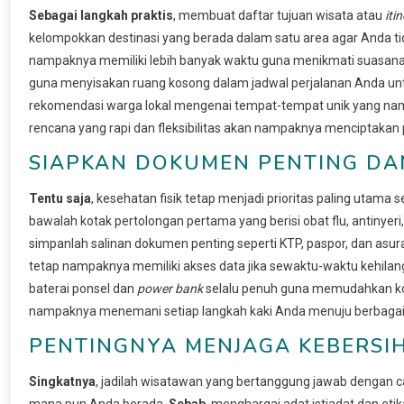
Sebagai langkah praktis
, membuat daftar tujuan wisata atau
iti
kelompokkan destinasi yang berada dalam satu area agar Anda ti
nampaknya memiliki lebih banyak waktu guna menikmati suasan
guna menyisakan ruang kosong dalam jadwal perjalanan Anda unt
rekomendasi warga lokal mengenai tempat-tempat unik yang nam
rencana yang rapi dan fleksibilitas akan nampaknya menciptakan 
SIAPKAN DOKUMEN PENTING DA
Tentu saja
, kesehatan fisik tetap menjadi prioritas paling utam
bawalah kotak pertolongan pertama yang berisi obat flu, antinyer
simpanlah salinan dokumen penting seperti KTP, paspor, dan asura
tetap nampaknya memiliki akses data jika sewaktu-waktu kehilang
baterai ponsel dan
power bank
selalu penuh guna memudahkan komu
nampaknya menemani setiap langkah kaki Anda menuju berbagai 
PENTINGNYA MENJAGA KEBERSIH
Singkatnya
, jadilah wisatawan yang bertanggung jawab dengan 
mana pun Anda berada.
Sebab
, menghargai adat istiadat dan e