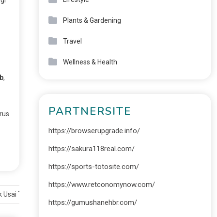
Plants & Gardening
Travel
Wellness & Health
b
,
PARTNERSITE
rus
https://browserupgrade.info/
https://sakura118real.com/
https://sports-totosite.com/
https://www.retconomynow.com/
k Usai Terbang
https://gumushanehbr.com/