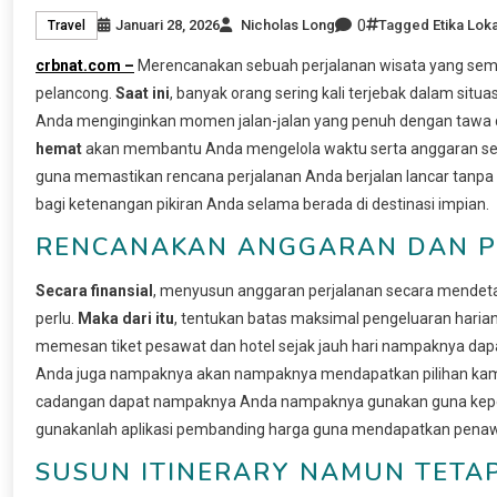
0
Januari 28, 2026
Nicholas Long
Tagged
Etika Loka
Travel
crbnat.com –
Merencanakan sebuah perjalanan wisata yang semp
pelancong.
Saat ini
, banyak orang sering kali terjebak dalam situa
Anda menginginkan momen jalan-jalan yang penuh dengan tawa 
hemat
akan membantu Anda mengelola waktu serta anggaran seca
guna memastikan rencana perjalanan Anda berjalan lancar tanp
bagi ketenangan pikiran Anda selama berada di destinasi impian.
RENCANAKAN ANGGARAN DAN PE
Secara finansial
, menyusun anggaran perjalanan secara mendet
perlu.
Maka dari itu
, tentukan batas maksimal pengeluaran harian
memesan tiket pesawat dan hotel sejak jauh hari nampaknya da
Anda juga nampaknya akan nampaknya mendapatkan pilihan kama
cadangan dapat nampaknya Anda nampaknya gunakan guna keper
gunakanlah aplikasi pembanding harga guna mendapatkan penawara
SUSUN ITINERARY NAMUN TETAP