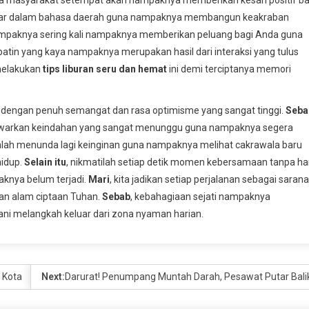
n dasar dalam bahasa daerah guna nampaknya membangun keakraban
nampaknya sering kali nampaknya memberikan peluang bagi Anda guna
atin yang kaya nampaknya merupakan hasil dari interaksi yang tulus
 melakukan
tips liburan seru dan hemat
ini demi terciptanya memori
ya dengan penuh semangat dan rasa optimisme yang sangat tinggi.
Seba
warkan keindahan yang sangat menunggu guna nampaknya segera
anlah menunda lagi keinginan guna nampaknya melihat cakrawala baru
idup.
Selain itu
, nikmatilah setiap detik momen kebersamaan tanpa ha
knya belum terjadi.
Mari
, kita jadikan setiap perjalanan sebagai sarana
gan alam ciptaan Tuhan.
Sebab
, kebahagiaan sejati nampaknya
ni melangkah keluar dari zona nyaman harian.
g Kota
Next:
Darurat! Penumpang Muntah Darah, Pesawat Putar Bali