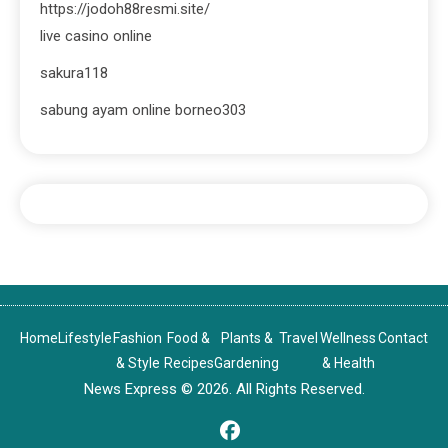
https://jodoh88resmi.site/
live casino online
sakura118
sabung ayam online borneo303
Home
Lifestyle
Fashion
Food &
Plants &
Travel
Wellness
Contact
& Style
Recipes
Gardening
& Health
News Express © 2026. All Rights Reserved.