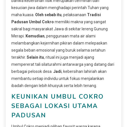
bahwa kebersihan fisik merupakan cerminan dari
kesucian jiwa dalam menghadapi perintah Tuhan yang
maha kuasa.
Oleh sebab itu
, pelaksanaan
Tradisi
Padusan Umbul Cokro
memiliki makna yang sangat
sakral bagi masyarakat Jawa di sekitar lereng Gunung
Merapi.
Kemudian
, penggunaan mata air alami
melambangkan kejernihan pikiran dalam melepaskan
segala beban emosional yang buruk selama setahun
terakhir.
Selain itu
, ritual ini juga menjadi ajang
mempererat tali silaturahmi antarwarga yang datang dari
berbagai pelosok desa.
Jadi
, kebersihan lahiriah akan
membantu setiap individu untuk fokus menjalankan
ibadah dengan lebih khusyuk serta lebih tenang.
KEUNIKAN UMBUL COKRO
SEBAGAI LOKASI UTAMA
PADUSAN
Umbul Cokro menjadi pilihan favorit warga karena