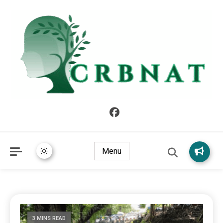
crbnat
crbnat
Menu
3 MINS READ