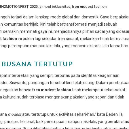
IN2MOTIONFEST 2025
,
simbol inklusivitas
,
tren modest fashion
engah terjadi dalam lanskap mode global dan domestik. Gaya berpakaia
an komunitas berhijab, kini telah bertransformasi menjadi sebuah
i semakin meminati gaya ini, menjadikannya pilihan sadar yang didasar
t fashion
ini bukan lagi sekadar tren sesaat, melainkan telah berevolusi
bagi perempuan maupun laki-laki, yang mencari ekspresi diri tanpa har
 BUSANA TERTUTUP
apat interpretasi yang sempit, terbatas pada identitas keagamaan
eden Siswanto, pandangan tersebut kini telah usang. Dalam pembukaa
 menegaskan bahwa
tren modest fashion
telah melampaui sekat-sekat
a kultural sudah terbiasa mengenakan pakaian yang sopan dan tidak
sana
modest
atau tertutup untuk aktivitas sehari-hari,” kata Deden. Ia
i para profesional, baik perempuan maupun laki-laki, yang beraktivitas
us nyaman. “Bisa dikatakan bahwa tidak harus berhijab untuk mengikut