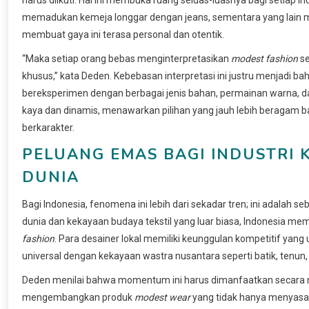
memadukan kemeja longgar dengan jeans, sementara yang lain mu
membuat gaya ini terasa personal dan otentik.
“Maka setiap orang bebas menginterpretasikan
modest fashion
se
khusus,” kata Deden. Kebebasan interpretasi ini justru menjadi bah
bereksperimen dengan berbagai jenis bahan, permainan warna, da
kaya dan dinamis, menawarkan pilihan yang jauh lebih beragam 
berkarakter.
PELUANG EMAS BAGI INDUSTRI 
DUNIA
Bagi Indonesia, fenomena ini lebih dari sekadar tren; ini adalah
dunia dan kekayaan budaya tekstil yang luar biasa, Indonesia me
fashion
. Para desainer lokal memiliki keunggulan kompetitif yang
universal dengan kekayaan wastra nusantara seperti batik, tenun,
Deden menilai bahwa momentum ini harus dimanfaatkan secara mak
mengembangkan produk
modest wear
yang tidak hanya menyasar 