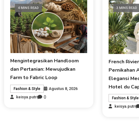
4 MINS READ
3 MINS READ
Mengintegrasikan Handloom
French Rivie
dan Pertanian: Mewujudkan
Pernikahan 
Farm to Fabric Loop
Elegansi Med
Hotel du Ca
Agustus 8, 2026
Fashion & Style
0
keisya.putri
Fashion & Style
keisya.putri