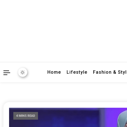
crbnat
crbnat
Home
Lifestyle
Fashion & Sty
4 MINS READ