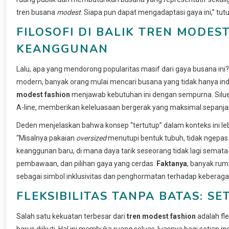
tren busana
modest
. Siapa pun dapat mengadaptasi gaya ini,” tut
FILOSOFI DI BALIK TREN MODE
KEANGGUNAN
Lalu, apa yang mendorong popularitas masif dari gaya busana ini
modern, banyak orang mulai mencari busana yang tidak hanya ind
modest fashion
menjawab kebutuhan ini dengan sempurna. Siluet
A-line, memberikan keleluasaan bergerak yang maksimal sepanjan
Deden menjelaskan bahwa konsep “tertutup” dalam konteks ini l
“Misalnya pakaian
oversized
menutupi bentuk tubuh, tidak ngepas d
keanggunan baru, di mana daya tarik seseorang tidak lagi semata
pembawaan, dan pilihan gaya yang cerdas.
Faktanya
, banyak rum
sebagai simbol inklusivitas dan penghormatan terhadap keberag
FLEKSIBILITAS TANPA BATAS: S
Salah satu kekuatan terbesar dari
tren modest fashion
adalah fle
harus diikuti. Hal ini membuka ruang seluas-luasnya bagi setiap i