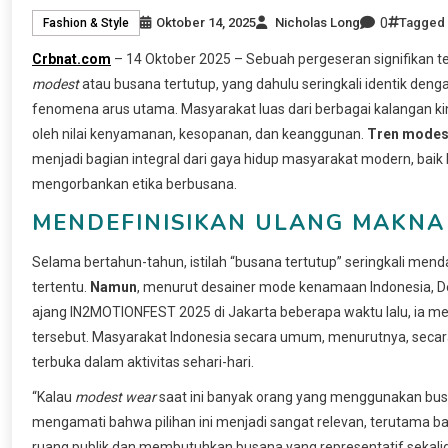
0
Oktober 14, 2025
Nicholas Long
Tagged
Fashion & Style
Crbnat.com
– 14 Oktober 2025 – Sebuah pergeseran signifikan t
modest
atau busana tertutup, yang dahulu seringkali identik deng
fenomena arus utama. Masyarakat luas dari berbagai kalangan kin
oleh nilai kenyamanan, kesopanan, dan keanggunan.
Tren modes
menjadi bagian integral dari gaya hidup masyarakat modern, baik 
mengorbankan etika berbusana.
MENDEFINISIKAN ULANG MAKNA
Selama bertahun-tahun, istilah “busana tertutup” seringkali mend
tertentu.
Namun
, menurut desainer mode kenamaan Indonesia, D
ajang IN2MOTIONFEST 2025 di Jakarta beberapa waktu lalu, ia
tersebut. Masyarakat Indonesia secara umum, menurutnya, secar
terbuka dalam aktivitas sehari-hari.
“Kalau
modest wear
saat ini banyak orang yang menggunakan bu
mengamati bahwa pilihan ini menjadi sangat relevan, terutama bag
ruang publik dan membutuhkan busana yang representatif sekalig