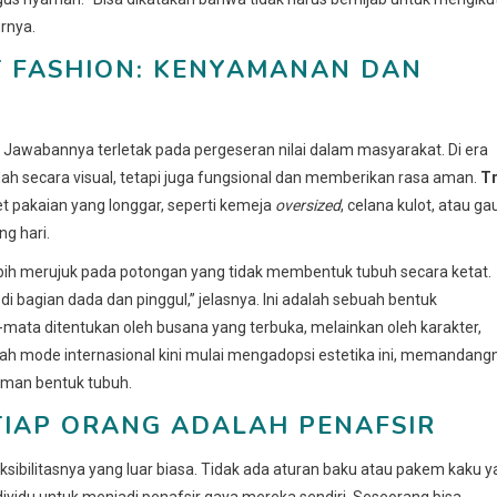
urnya.
ST FASHION: KENYAMANAN DAN
? Jawabannya terletak pada pergeseran nilai dalam masyarakat. Di era
ah secara visual, tetapi juga fungsional dan memberikan rasa aman.
T
 pakaian yang longgar, seperti kemeja
oversized
, celana kulot, atau ga
g hari.
ebih merujuk pada potongan yang tidak membentuk tubuh secara ketat.
i bagian dada dan pinggul,” jelasnya. Ini adalah sebuah bentuk
-mata ditentukan oleh busana yang terbuka, melainkan oleh karakter,
ah mode internasional kini mulai mengadopsi estetika ini, memandang
aman bentuk tubuh.
ETIAP ORANG ADALAH PENAFSIR
ksibilitasnya yang luar biasa. Tidak ada aturan baku atau pakem kaku 
ndividu untuk menjadi penafsir gaya mereka sendiri. Seseorang bisa