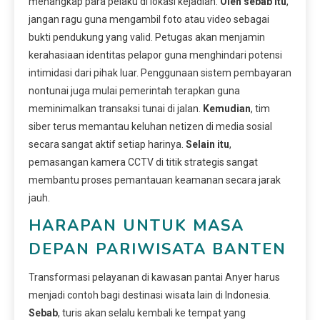
menangkap para pelaku di lokasi kejadian.
Oleh sebab itu
,
jangan ragu guna mengambil foto atau video sebagai
bukti pendukung yang valid. Petugas akan menjamin
kerahasiaan identitas pelapor guna menghindari potensi
intimidasi dari pihak luar. Penggunaan sistem pembayaran
nontunai juga mulai pemerintah terapkan guna
meminimalkan transaksi tunai di jalan.
Kemudian
, tim
siber terus memantau keluhan netizen di media sosial
secara sangat aktif setiap harinya.
Selain itu
,
pemasangan kamera CCTV di titik strategis sangat
membantu proses pemantauan keamanan secara jarak
jauh.
HARAPAN UNTUK MASA
DEPAN PARIWISATA BANTEN
Transformasi pelayanan di kawasan pantai Anyer harus
menjadi contoh bagi destinasi wisata lain di Indonesia.
Sebab
, turis akan selalu kembali ke tempat yang