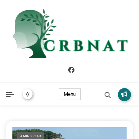
crbnat
crbnat
Menu
3 MINS READ