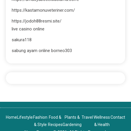
https://kastamonuveteriner.com/
https://jodoh88resmi.site/
live casino online
sakura118
sabung ayam online borneo303
Home
Lifestyle
Fashion
Food &
Plants &
Travel
Wellness
Contact
& Style
Recipes
Gardening
& Health