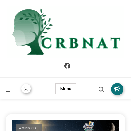
crbnat
crbnat
Menu
4 MINS READ