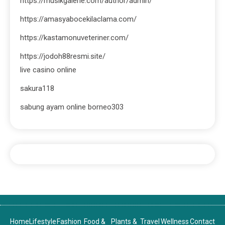
https://musikgalerie.com/author/admin/
https://amasyabocekilaclama.com/
https://kastamonuveteriner.com/
https://jodoh88resmi.site/
live casino online
sakura118
sabung ayam online borneo303
Home
Lifestyle
Fashion
Food &
Plants &
Travel
Wellness
Contact