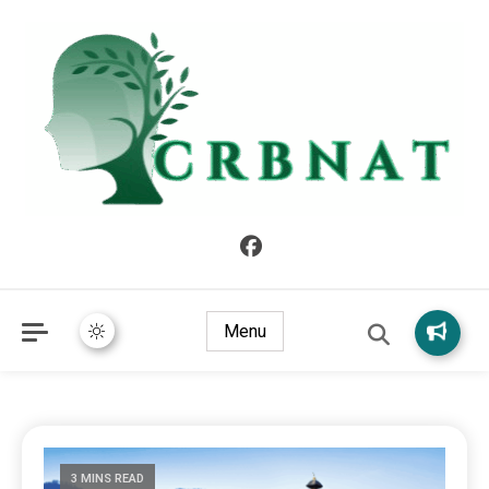
crbnat
crbnat
Menu
3 MINS READ