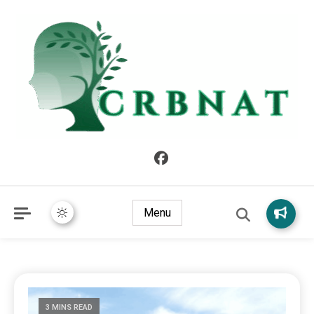
crbnat
crbnat
Menu
3 MINS READ