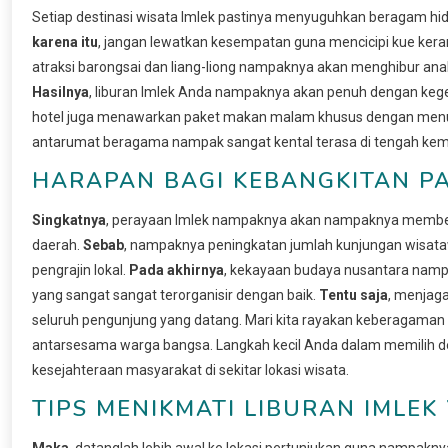
Setiap destinasi wisata Imlek pastinya menyuguhkan beragam h
karena itu
, jangan lewatkan kesempatan guna mencicipi kue kera
atraksi barongsai dan liang-liong nampaknya akan menghibur ana
Hasilnya
, liburan Imlek Anda nampaknya akan penuh dengan kege
hotel juga menawarkan paket makan malam khusus dengan menu 
antarumat beragama nampak sangat kental terasa di tengah keme
HARAPAN BAGI KEBANGKITAN P
Singkatnya
, perayaan Imlek nampaknya akan nampaknya memberi
daerah.
Sebab
, nampaknya peningkatan jumlah kunjungan wisa
pengrajin lokal.
Pada akhirnya
, kekayaan budaya nusantara nampa
yang sangat sangat terorganisir dengan baik.
Tentu saja
, menjaga
seluruh pengunjung yang datang. Mari kita rayakan keberagaman i
antarsesama warga bangsa. Langkah kecil Anda dalam memilih 
kesejahteraan masyarakat di sekitar lokasi wisata.
TIPS MENIKMATI LIBURAN IMLE
Maka
, datanglah lebih awal ke lokasi pertunjukan guna nampakny