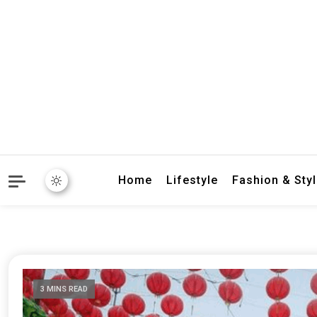
crbnat
crbnat
Home
Lifestyle
Fashion & Sty
3 MINS READ