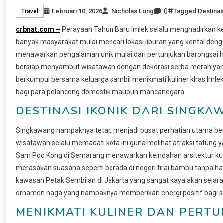
0
Februari 10, 2026
Nicholas Long
Tagged
Destinas
Travel
crbnat.com –
Perayaan Tahun Baru Imlek selalu menghadirkan kem
banyak masyarakat mulai mencari lokasi liburan yang kental den
menawarkan pengalaman unik mulai dari pertunjukan barongsai h
bersiap menyambut wisatawan dengan dekorasi serba merah yang
berkumpul bersama keluarga sambil menikmati kuliner khas Imlek. 
bagi para pelancong domestik maupun mancanegara.
DESTINASI IKONIK DARI SINGK
Singkawang nampaknya tetap menjadi pusat perhatian utama berk
wisatawan selalu memadati kota ini guna melihat atraksi tatu
Sam Poo Kong di Semarang menawarkan keindahan arsitektur kuil
merasakan suasana seperti berada di negeri tirai bambu tanpa har
kawasan Petak Sembilan di Jakarta yang sangat kaya akan sejara
ornamen naga yang nampaknya memberikan energi positif bagi si
MENIKMATI KULINER DAN PERT