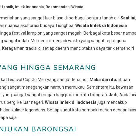
i Ikonik
,
Imlek Indonesia
,
Rekomendasi Wisata
eriahan yang sangat luar biasa di berbagai penjuru tanah air.
Saat ini
gan nuansa akulturasi budaya Tionghoa.
Wisata Imlek di Indonesia
ingga festival lampion yang sangat megah. Berbagai kota besar namp
 sangat indah. Momen ini menjadi waktu yang sangat tepat guna
Keragaman tradisi di setiap daerah menciptakan daya tarik tersendiri
AWANG HINGGA SEMARANG
at festival Cap Go Meh yang sangat tersohor.
Maka dari itu
, ribuan
ng yang sangat menegangkan namun memukau. Sementara itu, kawasan
 yang sangat sangat megah bagi para pecinta fotografi.
Jadi
, Anda bi
us pergi ke luar negeri.
Wisata Imlek di Indonesia
juga mencakup
h dan kuliner legendaris. Setiap sudut kota nampak meriah dengan hia
apa saja.
UNJUKAN BARONGSAI