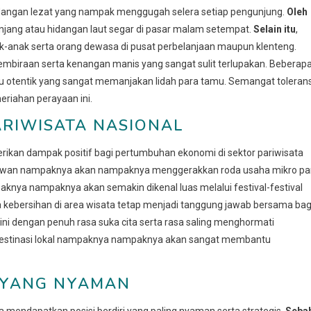
idangan lezat yang nampak menggugah selera setiap pengunjung.
Oleh
njang atau hidangan laut segar di pasar malam setempat.
Selain itu
,
k-anak serta orang dewasa di pusat perbelanjaan maupun klenteng.
mbiraan serta kenangan manis yang sangat sulit terlupakan. Beberap
otentik yang sangat memanjakan lidah para tamu. Semangat tolerans
riahan perayaan ini.
ARIWISATA NASIONAL
kan dampak positif bagi pertumbuhan ekonomi di sektor pariwisata
tawan nampaknya akan nampaknya menggerakkan roda usaha mikro pa
knya nampaknya akan semakin dikenal luas melalui festival-festival
 kebersihan di area wisata tetap menjadi tanggung jawab bersama bag
ni dengan penuh rasa suka cita serta rasa saling menghormati
destinasi lokal nampaknya nampaknya akan sangat membantu
K YANG NYAMAN
a mendapatkan posisi berdiri yang paling nyaman serta strategis.
Seba