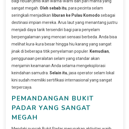
bagi ribuan jenis ikan warna-warni dan pari manta yang
sangat megah.
Oleh sebab itu
, para pecinta selam
seringkali menjadikan
liburan ke Pulau Komodo
sebagai
destinasi impian mereka. Arus laut yang menantang justru
menjadi daya tarik tersendiri bagi para penyelam
berpengalaman yang mencari sensasi berbeda. Anda bisa
melihat kura-kura besar hingga hiu karang yang sangat
jinak di beberapa titik penyelaman populer.
Kemudian
,
penggunaan peralatan selam yang standar akan
menjamin keamanan Anda selama mengeksplorasi
keindahan samudra.
Selain itu
, jasa operator selam lokal
kini sudah memiliki sertifikasi internasional yang sangat
terpercaya.
PEMANDANGAN BUKIT
PADAR YANG SANGAT
MEGAH
Mendaki puncak Bukit Padar merupakan aktivitas wajib