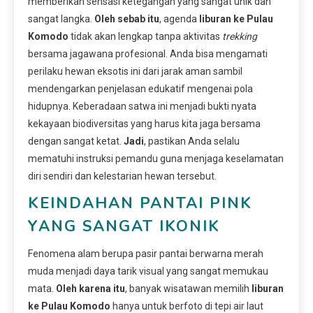
memberikan sensasi ketegangan yang sangat unik dan
sangat langka.
Oleh sebab itu
, agenda
liburan ke Pulau
Komodo
tidak akan lengkap tanpa aktivitas
trekking
bersama jagawana profesional. Anda bisa mengamati
perilaku hewan eksotis ini dari jarak aman sambil
mendengarkan penjelasan edukatif mengenai pola
hidupnya. Keberadaan satwa ini menjadi bukti nyata
kekayaan biodiversitas yang harus kita jaga bersama
dengan sangat ketat.
Jadi
, pastikan Anda selalu
mematuhi instruksi pemandu guna menjaga keselamatan
diri sendiri dan kelestarian hewan tersebut.
KEINDAHAN PANTAI PINK
YANG SANGAT IKONIK
Fenomena alam berupa pasir pantai berwarna merah
muda menjadi daya tarik visual yang sangat memukau
mata.
Oleh karena itu
, banyak wisatawan memilih
liburan
ke Pulau Komodo
hanya untuk berfoto di tepi air laut