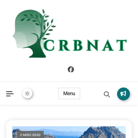
crbnat
crbnat
Menu
3 MINS READ