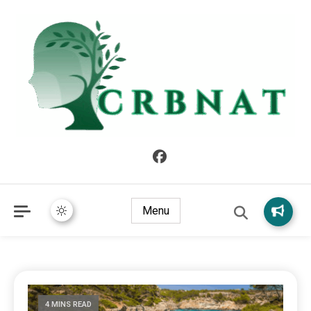
crbnat
crbnat
Menu
4 MINS READ