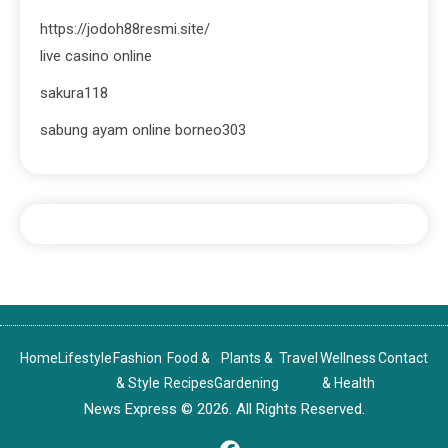
https://jodoh88resmi.site/
live casino online
sakura118
sabung ayam online borneo303
Home
Lifestyle
Fashion
Food &
Plants &
Travel
Wellness
Contact
& Style
Recipes
Gardening
& Health
News Express © 2026. All Rights Reserved.