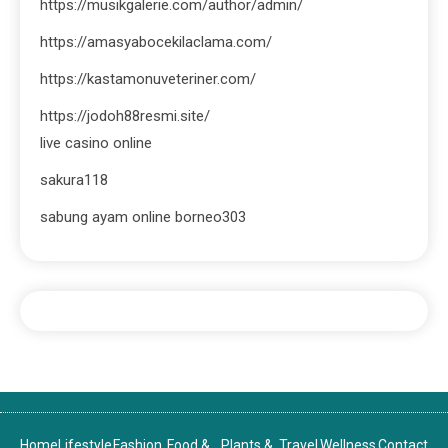
https://musikgalerie.com/author/admin/
https://amasyabocekilaclama.com/
https://kastamonuveteriner.com/
https://jodoh88resmi.site/
live casino online
sakura118
sabung ayam online borneo303
Home
Lifestyle
Fashion
Food &
Plants &
Travel
Wellness
Contact