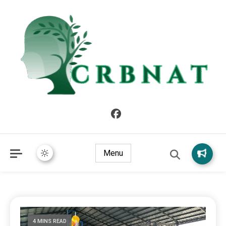
crbnat
crbnat
Menu
4 MINS READ