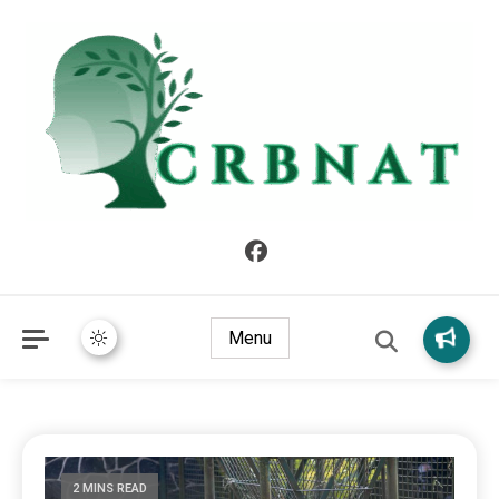
crbnat
crbnat
Menu
2 MINS READ