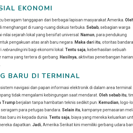
SIAL EKONOMI
u beragam tanggapan dari berbagai lapisan masyarakat Amerika.
Ole
ali menghangat di ruang-ruang diskusi terbuka.
Sebab
, sebagian warga
lai sejarah lokal yang bersifat universal.
Namun
, para pendukung
entuk pengakuan atas arah baru negara.
Maka dari itu
, otoritas bandar
ri
rebranding
ini bagi ekonomi lokal.
Tentu saja
, keberhasilan sebuah
r nama yang tertera di gerbang.
Hasilnya
, aktivitas penerbangan harian
.
G BARU DI TERMINAL
tem navigasi dan papan informasi elektronik di dalam area terminal.
enumpang tidak mengalami kebingungan saat mendarat.
Oleh sebab itu
, ti
a Trump
berjalan tanpa hambatan teknis sedikit pun.
Kemudian
, logo-l
ta seragam para petugas bandara.
Selain itu
, kampanye pemasaran mela
as baru ini kepada dunia.
Tentu saja
, biaya yang mereka keluarkan un
 mereka dapatkan.
Jadi
, Amerika Serikat kini memiliki gerbang udara bar