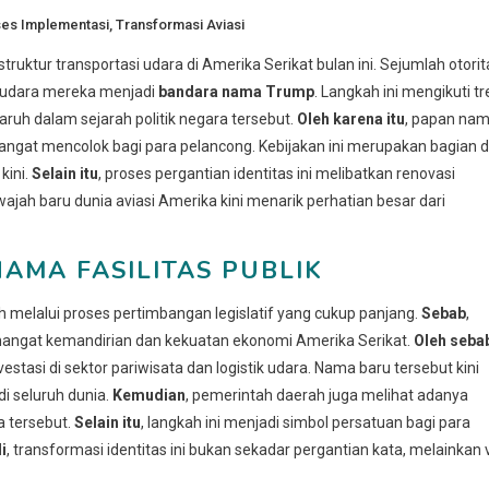
es Implementasi
,
Transformasi Aviasi
ruktur transportasi udara di Amerika Serikat bulan ini. Sejumlah otorit
 udara mereka menjadi
bandara nama Trump
. Langkah ini mengikuti tr
ruh dalam sejarah politik negara tersebut.
Oleh karena itu
, papan na
sangat mencolok bagi para pelancong. Kebijakan ini merupakan bagian d
kini.
Selain itu
, proses pergantian identitas ini melibatkan renovasi
 wajah baru dunia aviasi Amerika kini menarik perhatian besar dari
AMA FASILITAS PUBLIK
 melalui proses pertimbangan legislatif yang cukup panjang.
Sebab
,
ngat kemandirian dan kekuatan ekonomi Amerika Serikat.
Oleh seba
stasi di sektor pariwisata dan logistik udara. Nama baru tersebut kini
i seluruh dunia.
Kemudian
, pemerintah daerah juga melihat adanya
 tersebut.
Selain itu
, langkah ini menjadi simbol persatuan bagi para
i
, transformasi identitas ini bukan sekadar pergantian kata, melainkan v