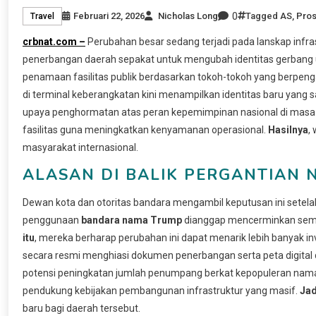
0
Februari 22, 2026
Nicholas Long
Tagged
AS
,
Pros
Travel
crbnat.com –
Perubahan besar sedang terjadi pada lanskap infrast
penerbangan daerah sepakat untuk mengubah identitas gerbang
penamaan fasilitas publik berdasarkan tokoh-tokoh yang berpenga
di terminal keberangkatan kini menampilkan identitas baru yang 
upaya penghormatan atas peran kepemimpinan nasional di masa 
fasilitas guna meningkatkan kenyamanan operasional.
Hasilnya
,
masyarakat internasional.
ALASAN DI BALIK PERGANTIAN N
Dewan kota dan otoritas bandara mengambil keputusan ini setelah
penggunaan
bandara nama Trump
dianggap mencerminkan sema
itu
, mereka berharap perubahan ini dapat menarik lebih banyak inve
secara resmi menghiasi dokumen penerbangan serta peta digital d
potensi peningkatan jumlah penumpang berkat kepopuleran nama
pendukung kebijakan pembangunan infrastruktur yang masif.
Jad
baru bagi daerah tersebut.