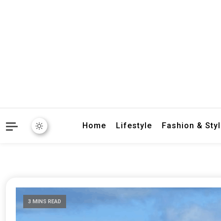
crbnat
crbnat
Home
Lifestyle
Fashion & Sty
3 MINS READ