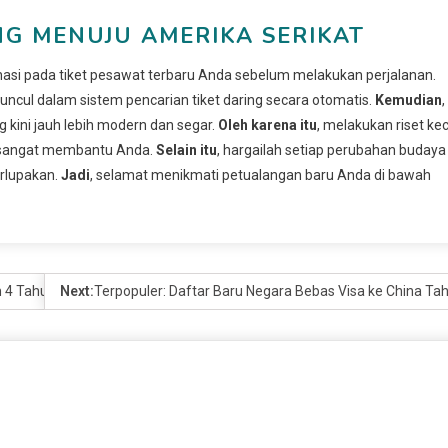
G MENUJU AMERIKA SERIKAT
si pada tiket pesawat terbaru Anda sebelum melakukan perjalanan.
ncul dalam sistem pencarian tiket daring secara otomatis.
Kemudian
,
g kini jauh lebih modern dan segar.
Oleh karena itu
, melakukan riset kec
an sangat membantu Anda.
Selain itu
, hargailah setiap perubahan budaya
erlupakan.
Jadi
, selamat menikmati petualangan baru Anda di bawah
 4 Tahun!
Next:
Terpopuler: Daftar Baru Negara Bebas Visa ke China Ta