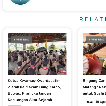
RELAT
3 MINS READ
3 MINS READ
Ketua Kwarnas-Kwarda Jatim
Bingung Cari
Ziarah ke Makam Bung Karno,
Malang? Rek
Buwas: Pramuka Jangan
untuk Sushi 
Kehilangan Akar Sejarah
Agus
Travel