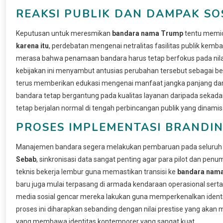
REAKSI PUBLIK DAN DAMPAK SO
Keputusan untuk meresmikan
bandara nama Trump
tentu memic
karena itu
, perdebatan mengenai netralitas fasilitas publik kemb
merasa bahwa penamaan bandara harus tetap berfokus pada nilai-ni
kebijakan ini menyambut antusias perubahan tersebut sebagai b
terus memberikan edukasi mengenai manfaat jangka panjang da
bandara tetap bergantung pada kualitas layanan daripada sekada
tetap berjalan normal di tengah perbincangan publik yang dinamis
PROSES IMPLEMENTASI BRANDIN
Manajemen bandara segera melakukan pembaruan pada seluruh sis
Sebab
, sinkronisasi data sangat penting agar para pilot dan p
teknis bekerja lembur guna memastikan transisi ke
bandara nam
baru juga mulai terpasang di armada kendaraan operasional ser
media sosial gencar mereka lakukan guna memperkenalkan identit
proses ini diharapkan sebanding dengan nilai prestise yang akan
yang membawa identitas kontemporer yang sangat kuat.