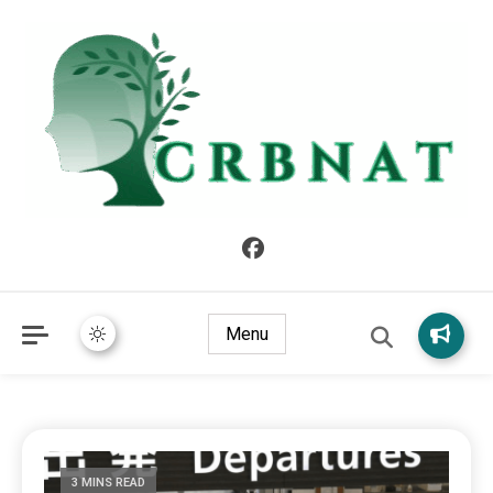
crbnat
crbnat
Menu
3 MINS READ