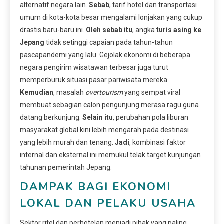
alternatif negara lain.
Sebab
, tarif hotel dan transportasi
umum di kota-kota besar mengalami lonjakan yang cukup
drastis baru-baru ini.
Oleh sebab itu
, angka
turis asing ke
Jepang
tidak setinggi capaian pada tahun-tahun
pascapandemi yang lalu. Gejolak ekonomi di beberapa
negara pengirim wisatawan terbesar juga turut
memperburuk situasi pasar pariwisata mereka.
Kemudian
, masalah
overtourism
yang sempat viral
membuat sebagian calon pengunjung merasa ragu guna
datang berkunjung.
Selain itu
, perubahan pola liburan
masyarakat global kini lebih mengarah pada destinasi
yang lebih murah dan tenang.
Jadi
, kombinasi faktor
internal dan eksternal ini memukul telak target kunjungan
tahunan pemerintah Jepang.
DAMPAK BAGI EKONOMI
LOKAL DAN PELAKU USAHA
Sektor ritel dan perhotelan menjadi pihak yang paling