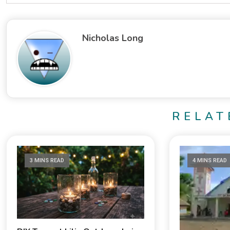
Nicholas Long
RELAT
3 MINS READ
4 MINS READ