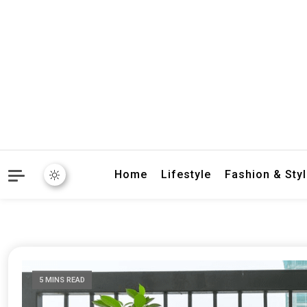
crbnat
crbnat
Home
Lifestyle
Fashion & Sty
5 MINS READ