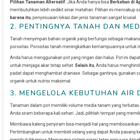
Pilihan Tanaman Alternatif:
Jika Anda hanya bisa
Berkebun di A
membutuhkan lebih sedikit sinar matahari. Pilihan ini mencakup 
karena itu
, penyesuaian lokasi dan jenis tanaman sangat krusial.
2. PENTINGNYA TANAH DAN MED
Tanah menyimpan bahan organik yang berfungsi sebagai makanan
porositas. Porositas tanah meningkatkan kemampuannya untuk m
Anda harus menggunakan pot yang ringan dan halus. Pot ini dapat m
untuk menjaga akar tetap sehat.
Selain itu
, Anda harus menghind
padat dapat menghambat drainase. Sebagai gantinya, gunakan 
organik untuk nutrisi maksimal.
3. MENGELOLA KEBUTUHAN AIR
Tanaman dalam pot memiliki volume media tanam yang terbatas
Anda siram beberapa kali sehari. Jadi, pilihlah tempat yang memil
Membawa kaleng penyiram bisa menjadi hal yang membosankan. 
Pertimbangkan untuk membeli selang yang dapat Anda pasang ke 
membutuhkannya. Memasang sistem irigasi tetes mini juga dapa