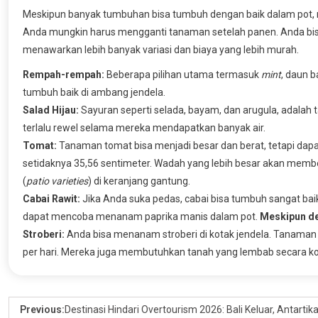
Meskipun banyak tumbuhan bisa tumbuh dengan baik dalam pot, me
Anda mungkin harus mengganti tanaman setelah panen. Anda b
menawarkan lebih banyak variasi dan biaya yang lebih murah.
Rempah-rempah:
Beberapa pilihan utama termasuk
mint
, daun 
tumbuh baik di ambang jendela.
Salad Hijau:
Sayuran seperti selada, bayam, dan arugula, adalah
terlalu rewel selama mereka mendapatkan banyak air.
Tomat:
Tanaman tomat bisa menjadi besar dan berat, tetapi dap
setidaknya 35,56 sentimeter. Wadah yang lebih besar akan membe
(
patio varieties
) di keranjang gantung.
Cabai Rawit:
Jika Anda suka pedas, cabai bisa tumbuh sangat bai
dapat mencoba menanam paprika manis dalam pot.
Meskipun d
Stroberi:
Anda bisa menanam stroberi di kotak jendela. Tanama
per hari. Mereka juga membutuhkan tanah yang lembab secara kon
Previous:
Destinasi Hindari Overtourism 2026: Bali Keluar, Antart