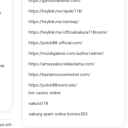
https://gumushanehbr.com/
https://heylink.me/vipskr118/
h
https://heylink.me/exmivip/
a
https://heylink.me/officialsakura118resmi/
https://jodoh88-official.com/
https://musikgalerie.com/author/admin/
https://amasyabocekilaclama.com/
ras
https://kastamonuveteriner.com/
https://jodoh88resmi.site/
live casino online
i
sakura118
sabung ayam online borneo303
ya untuk Hasil Menguntungkan