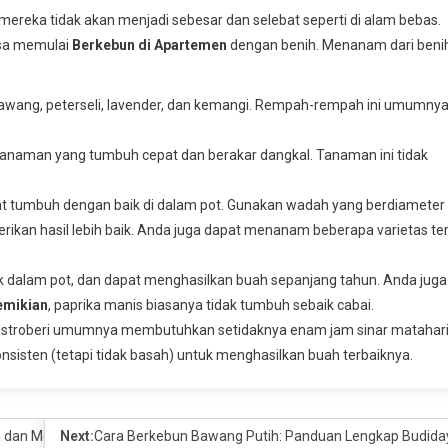
reka tidak akan menjadi sebesar dan selebat seperti di alam bebas.
isa memulai
Berkebun di Apartemen
dengan benih. Menanam dari beni
bawang, peterseli, lavender, dan kemangi. Rempah-rempah ini umumny
 tanaman yang tumbuh cepat dan berakar dangkal. Tanaman ini tidak
at tumbuh dengan baik di dalam pot. Gunakan wadah yang berdiameter
rikan hasil lebih baik. Anda juga dapat menanam beberapa varietas te
k dalam pot, dan dapat menghasilkan buah sepanjang tahun. Anda juga
emikian
, paprika manis biasanya tidak tumbuh sebaik cabai.
n stroberi umumnya membutuhkan setidaknya enam jam sinar matahar
sisten (tetapi tidak basah) untuk menghasilkan buah terbaiknya.
ika dan Meksiko Masuk Daftar Hitam
Next:
Cara Berkebun Bawang Putih: Panduan Lengkap Budida