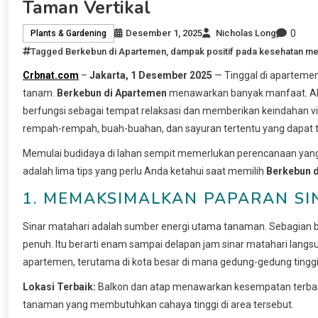
Taman Vertikal
0
Desember 1, 2025
Nicholas Long
Plants & Gardening
Tagged
Berkebun di Apartemen
,
dampak positif pada kesehatan me
Crbnat.com
–
Jakarta, 1 Desember 2025
— Tinggal di aparteme
tanam.
Berkebun di Apartemen
menawarkan banyak manfaat. Akt
berfungsi sebagai tempat relaksasi dan memberikan keindahan vi
rempah-rempah, buah-buahan, dan sayuran tertentu yang dapat 
Memulai budidaya di lahan sempit memerlukan perencanaan yang ce
adalah lima tips yang perlu Anda ketahui saat memilih
Berkebun 
1. MEMAKSIMALKAN PAPARAN SI
Sinar matahari adalah sumber energi utama tanaman. Sebagian
penuh. Itu berarti enam sampai delapan jam sinar matahari langsu
apartemen, terutama di kota besar di mana gedung-gedung tinggi
Lokasi Terbaik:
Balkon dan atap menawarkan kesempatan terbai
tanaman yang membutuhkan cahaya tinggi di area tersebut.