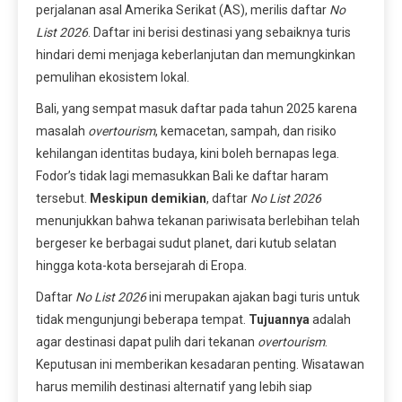
perjalanan asal Amerika Serikat (AS), merilis daftar
No
List 2026
. Daftar ini berisi destinasi yang sebaiknya turis
hindari demi menjaga keberlanjutan dan memungkinkan
pemulihan ekosistem lokal.
Bali, yang sempat masuk daftar pada tahun 2025 karena
masalah
overtourism
, kemacetan, sampah, dan risiko
kehilangan identitas budaya, kini boleh bernapas lega.
Fodor’s tidak lagi memasukkan Bali ke daftar haram
tersebut.
Meskipun demikian
, daftar
No List 2026
menunjukkan bahwa tekanan pariwisata berlebihan telah
bergeser ke berbagai sudut planet, dari kutub selatan
hingga kota-kota bersejarah di Eropa.
Daftar
No List 2026
ini merupakan ajakan bagi turis untuk
tidak mengunjungi beberapa tempat.
Tujuannya
adalah
agar destinasi dapat pulih dari tekanan
overtourism
.
Keputusan ini memberikan kesadaran penting. Wisatawan
harus memilih destinasi alternatif yang lebih siap