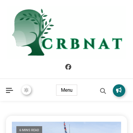
crbnat
crbnat
Menu
6 MINS READ