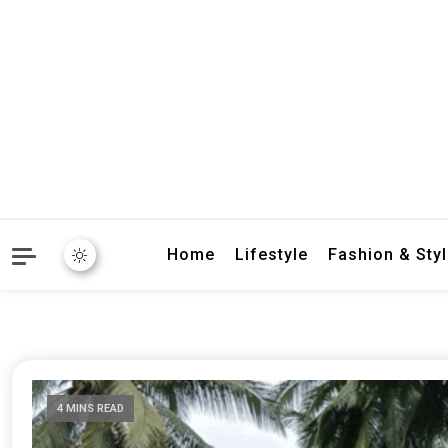
crbnat
crbnat
Home
Lifestyle
Fashion & Sty
4 MINS READ