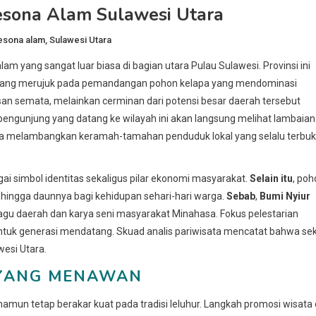
esona Alam Sulawesi Utara
esona alam
,
Sulawesi Utara
 yang sangat luar biasa di bagian utara Pulau Sulawesi. Provinsi ini
 yang merujuk pada pemandangan pohon kelapa yang mendominasi
asan semata, melainkan cerminan dari potensi besar daerah tersebut
p pengunjung yang datang ke wilayah ini akan langsung melihat lambaian
ga melambangkan keramah-tamahan penduduk lokal yang selalu terbu
i simbol identitas sekaligus pilar ekonomi masyarakat.
Selain itu
, poh
 hingga daunnya bagi kehidupan sehari-hari warga.
Sebab
,
Bumi Nyiur
lagu daerah dan karya seni masyarakat Minahasa. Fokus pelestarian
 untuk generasi mendatang. Skuad analis pariwisata mencatat bahwa se
esi Utara.
A YANG MENAWAN
amun tetap berakar kuat pada tradisi leluhur. Langkah promosi wisata 