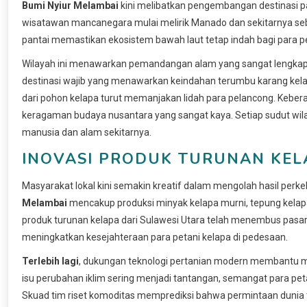
Bumi Nyiur Melambai
kini melibatkan pengembangan destinasi p
wisatawan mancanegara mulai melirik Manado dan sekitarnya sebag
pantai memastikan ekosistem bawah laut tetap indah bagi para 
Wilayah ini menawarkan pemandangan alam yang sangat lengkap b
destinasi wajib yang menawarkan keindahan terumbu karang kela
dari pohon kelapa turut memanjakan lidah para pelancong. Kebe
keragaman budaya nusantara yang sangat kaya. Setiap sudut wil
manusia dan alam sekitarnya.
INOVASI PRODUK TURUNAN KEL
Masyarakat lokal kini semakin kreatif dalam mengolah hasil perkeb
Melambai
mencakup produksi minyak kelapa murni, tepung kelapa
produk turunan kelapa dari Sulawesi Utara telah menembus pasar 
meningkatkan kesejahteraan para petani kelapa di pedesaan.
Terlebih lagi
, dukungan teknologi pertanian modern membantu me
isu perubahan iklim sering menjadi tantangan, semangat para p
Skuad tim riset komoditas memprediksi bahwa permintaan dunia 