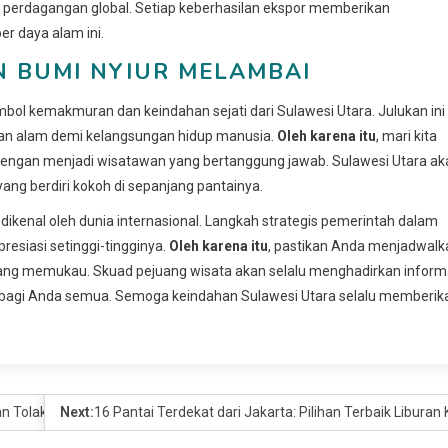
ah perdagangan global. Setiap keberhasilan ekspor memberikan
r daya alam ini.
N BUMI NYIUR MELAMBAI
mbol kemakmuran dan keindahan sejati dari Sulawesi Utara. Julukan ini
an alam demi kelangsungan hidup manusia.
Oleh karena itu
, mari kita
i dengan menjadi wisatawan yang bertanggung jawab. Sulawesi Utara ak
ng berdiri kokoh di sepanjang pantainya.
us dikenal oleh dunia internasional. Langkah strategis pemerintah dalam
siasi setinggi-tingginya.
Oleh karena itu
, pastikan Anda menjadwalk
ang memukau. Skuad pejuang wisata akan selalu menghadirkan inform
sia bagi Anda semua. Semoga keindahan Sulawesi Utara selalu memberik
n Tolak Ganti Rugi
Next:
16 Pantai Terdekat dari Jakarta: Pilihan Terbaik Liburan