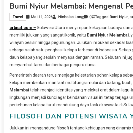
Bumi Nyiur Melambai: Mengenal P
0
Mei 11, 2026
Nicholas Long
Tagged
Bumi Nyiur
,
p
Travel
crbnat.com –
Sulawesi Utara menyimpan kekayaan budaya dan alam
memiliki julukan yang sangat ikonik, yaitu
Bumi Nyiur Melambai
,
wilayah pesisir hingga pegunungan. Julukan ini bukan sekadar ki
sebagai salah satu penghasil kelapa terbesar di Indonesia. Setia
daun kelapa yang seolah menyapa dengan ramah. Sebutan ini ju
menyambut tamu dari berbagai penjuru dunia.
Pemerintah daerah terus menjaga kelestarian pohon kelapa sebaga
kelapa memberikan manfaat multifungsi mulai dari batang, buah,
Melambai
telah menjadi identitas yang melekat erat dalam lagu-
lingkungan menjadi kunci agar keindahan visual ini tetap terjaga
perkebunan kelapa turut mendukung daya tarik ekowisata di Sulaw
FILOSOFI DAN POTENSI WISAT
Julukan ini mengandung filosofi tentang kehidupan yang dinamis n