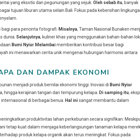
antai yang eksotis dan pegunungan yang sejuk.
Oleh sebab itu
, banyak
ai tujuan liburan utama selain Bali. Fokus pada kebersihan lingkung
penyelam.
agi para pencinta fotografi.
Misalnya
, Taman Nasional Bunaken menj
s dunia.
Selanjutnya
, kuliner khas yang menggunakan bahan-bahan lok
radaan
Bumi Nyiur Melambai
memberikan kontribusi besar bagi
ayah ini menawarkan cerita unik mengenai hubungan harmonis antara
APA DAN DAMPAK EKONOMI
unan menjadi produk bernilai ekonomi tinggi. Inovasi di
Bumi Nyiur
, hingga kerajinan tangan dari tempurung kelapa.
Di samping itu
, eks
internasional di berbagai benua.
Hal ini
sangat membantu dalam
ningkatkan produktivitas lahan perkebunan secara signifikan. Meskip
etani tetap kuat dalam menjaga keberlangsungan tanaman kelapa merek
terhadap produk kelapa organik akan terus meningkat. Fokus pada