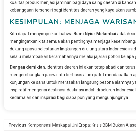
kualitas produk menjadi jaminan bagi daya saing daerah di kanc
kebanggaan tersendiri bagi identitas daerah yang kaya akan sumbe
KESIMPULAN: MENJAGA WARISA
Kita dapat menyimpulkan bahwa
Bumi Nyiur Melambai
adalah si
mengingatkan kita semua akan pentingnya menjaga keseimbang
dukung upaya pelestarian lingkungan di ujung utara Indonesia in
selalu melambaikan keramahannya melalui jajaran pohon kelapa ya
Dengan demikian
, identitas daerah ini akan tetap abadi dan ter
mengembangkan pariwisata berbasis alam patut mendapatkan apre
kunjungan ke sana untuk merasakan langsung pesona alamnya y
inspiratif mengenai destinasi-destinasi indah di seluruh Indone
kedamaian dan inspirasi bagi siapa pun yang mengunjunginya.
Previous:
Kompensasi Maskapai Uni Eropa: Krisis BBM Bukan Alasa