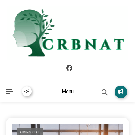
crbnat
crbnat
Menu
4 MINS READ