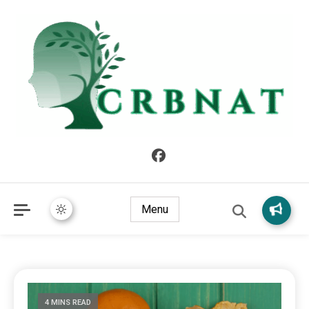
crbnat
crbnat
Menu
4 MINS READ