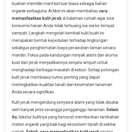
buahan memiliki manfaat luar biasa sebagai bahan
organik serbaguna. Artikel ini akan membahas
cara
memanfaatkan kulit jeruk
di halaman rumah agar sisa
konsumsi harian Anda tidak terbuang sia-sia ke tempat
sampah. Langkah mengolah kembali kulit buah ini
merupakan bentuk kepedulian terhadap lingkungan
sekaligus penghematan biaya perawatan taman secara
mandiri. Fokus pada kandungan minyak alami dan aroma
kuat dari jeruk menjadikannya senjata ampuh untuk
menghadapi berbagai masalah di kebun. Setiap potongan
kulit jeruk membawa nutrisi penting yang dapat
meningkatkan kualitas tanah dan kesehatan tanaman
Anda secara signifikan.
Kulit jeruk mengandung senyawa alami yang tidak disukai
oleh banyak jenis serangga pengganggu tanaman.
Selain
itu
, tekstur kulitnya yang berserat memberikan tambahan
materi organik yang baik bagi ekosistem tanah di sekitar
rumah.
Sebab
,
cara memanfaatkan kulit jeruk
secara