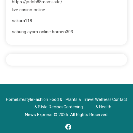
https://jodoh88resmi.site/
live casino online
sakura118
sabung ayam online borneo303
Home
Lifestyle
Fashion
Food &
Plants &
Travel
Wellness
Contact
& Style
Recipes
Gardening
& Health
News Express © 2026. All Rights Reserved.