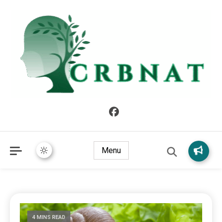
crbnat
crbnat
Menu
4 MINS READ