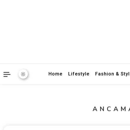
crbnat
crbnat
Home
Lifestyle
Fashion & Sty
ANCAM