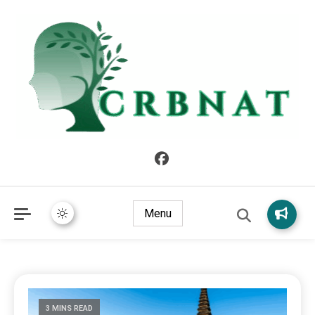
crbnat
crbnat
Menu
3 MINS READ