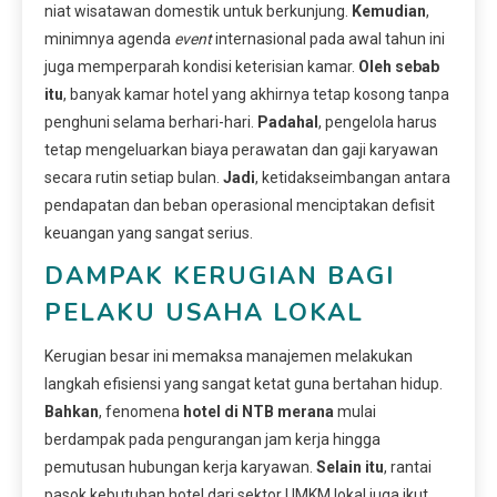
niat wisatawan domestik untuk berkunjung.
Kemudian
,
minimnya agenda
event
internasional pada awal tahun ini
juga memperparah kondisi keterisian kamar.
Oleh sebab
itu
, banyak kamar hotel yang akhirnya tetap kosong tanpa
penghuni selama berhari-hari.
Padahal
, pengelola harus
tetap mengeluarkan biaya perawatan dan gaji karyawan
secara rutin setiap bulan.
Jadi
, ketidakseimbangan antara
pendapatan dan beban operasional menciptakan defisit
keuangan yang sangat serius.
DAMPAK KERUGIAN BAGI
PELAKU USAHA LOKAL
Kerugian besar ini memaksa manajemen melakukan
langkah efisiensi yang sangat ketat guna bertahan hidup.
Bahkan
, fenomena
hotel di NTB merana
mulai
berdampak pada pengurangan jam kerja hingga
pemutusan hubungan kerja karyawan.
Selain itu
, rantai
pasok kebutuhan hotel dari sektor UMKM lokal juga ikut