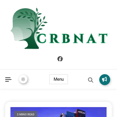
crbnat
crbnat
Menu
3 MINS READ