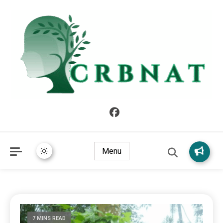
crbnat
crbnat
Menu
7 MINS READ