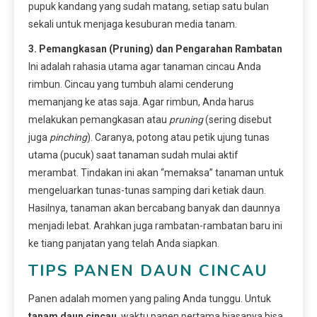
pupuk kandang yang sudah matang, setiap satu bulan
sekali untuk menjaga kesuburan media tanam.
3. Pemangkasan (Pruning) dan Pengarahan Rambatan
Ini adalah rahasia utama agar tanaman cincau Anda
rimbun. Cincau yang tumbuh alami cenderung
memanjang ke atas saja. Agar rimbun, Anda harus
melakukan pemangkasan atau
pruning
(sering disebut
juga
pinching
). Caranya, potong atau petik ujung tunas
utama (pucuk) saat tanaman sudah mulai aktif
merambat. Tindakan ini akan “memaksa” tanaman untuk
mengeluarkan tunas-tunas samping dari ketiak daun.
Hasilnya, tanaman akan bercabang banyak dan daunnya
menjadi lebat. Arahkan juga rambatan-rambatan baru ini
ke tiang panjatan yang telah Anda siapkan.
TIPS PANEN DAUN CINCAU
Panen adalah momen yang paling Anda tunggu. Untuk
tanam daun cincau
, waktu panen pertama biasanya bisa