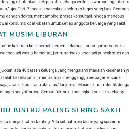
ktu yang dibutuhkan oleh para ibu sebagai wellness warrior enggak mai
ga,” ujar Fibri. Beban ini mencakup spektrum tugas yang luas. Seorang
temu dengan dokter, mendampingi proses konsultasi, hingga menebus
jadwal konsumsi obat-obatan untuk setiap anggota keluarga yang sakit.
AT MUSIM LIBURAN
hatan keluarga tidak pernah berhenti. Namun, tantangan ini semakin
a menjadi waktu bersantai, justru seringkali menjadi puncak stres dan
jukkan, ada 40 persen keluarga yang mengalami masalah kesehatan y
Masalah kesehatan ini, menurutnya, mengganggu berbagai rencana.
saja, atau sekadar ada aktivitas,” lanjutnya. Musim liburan identik deng
 dengan banyak orang. Semua faktor ini meningkatkan risiko keluarga
IBU JUSTRU PALING SERING SAKIT
 ibu menjadi tahan banting. Ada sebuah ironi besar yang survei ini
hatan keluarga, para ibu justru menjadi pihak yang paling sering