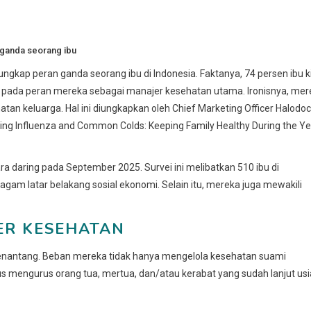
ganda seorang ibu
kap peran ganda seorang ibu di Indonesia. Faktanya, 74 persen ibu ki
ujuk pada peran mereka sebagai manajer kesehatan utama. Ironisnya, me
n keluarga. Hal ini diungkapkan oleh Chief Marketing Officer Halodoc
nding Influenza and Common Colds: Keeping Family Healthy During the Ye
ra daring pada September 2025. Survei ini melibatkan 510 ibu di
ragam latar belakang sosial ekonomi. Selain itu, mereka juga mewakili
ER KESEHATAN
enantang. Beban mereka tidak hanya mengelola kesehatan suami
rus mengurus orang tua, mertua, dan/atau kerabat yang sudah lanjut usi