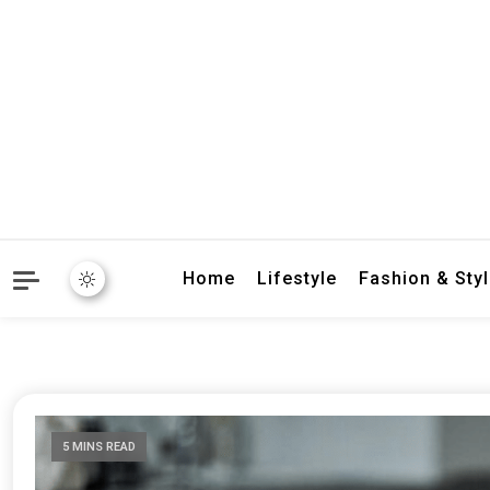
crbnat
crbnat
Home
Lifestyle
Fashion & Sty
5 MINS READ