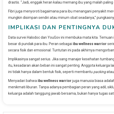
drastis. “Jadi, enggak heran kalau memang ibu yang malah paling
Fibri juga menyoroti bagaimana para ibu menangani penyakit mer
mungkin disimpan sendiri atau minum obat seadanya,” pungkasny
IMPLIKASI DAN PENTINGNYA D
Data survei Halodoc dan YouGov ini membuka mata kita. Temuan i
besar di pundak para ibu. Peran sebagai
ibu wellness warrior
seri
secara fisik dan emosional. Tuntutan ini pada akhirnya mengorbank
Implikasinya sangat serius. Jika sang manajer kesehatan tumbang,
itu, kesadaran akan beban ini sangat penting. Anggota keluarga l
ini tidak hanya dalam bentuk fisik, seperti membantu
packing
atau
Menyadari bahwa
ibu wellness warrior
juga manusia biasa adala
menikmati liburan. Tanpa adanya pembagian peran yang adil, siklus
keluarga adalah tanggung jawab bersama, bukan hanya tugas sat