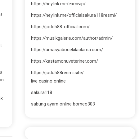
https://heylink.me/exmivip/
g
https://heylink.me/officialsakura118resmi/
https://jodoh88-official.com/
https://musikgalerie.com/author/admin/
t
https://amasyabocekilaclama.com/
https://kastamonuveteriner.com/
a
https://jodoh88resmi.site/
an
live casino online
sakura118
ak
sabung ayam online borneo303