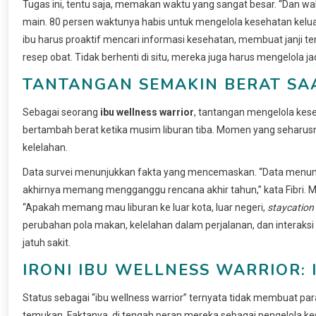
Tugas ini, tentu saja, memakan waktu yang sangat besar. “Dan wa
main. 80 persen waktunya habis untuk mengelola kesehatan keluar
ibu harus proaktif mencari informasi kesehatan, membuat janji 
resep obat. Tidak berhenti di situ, mereka juga harus mengelola 
TANTANGAN SEMAKIN BERAT SA
Sebagai seorang
ibu wellness warrior
, tantangan mengelola kese
bertambah berat ketika musim liburan tiba. Momen yang seharusny
kelelahan.
Data survei menunjukkan fakta yang mencemaskan. “Data menun
akhirnya memang mengganggu rencana akhir tahun,” kata Fibri. 
“Apakah memang mau liburan ke luar kota, luar negeri,
staycation
perubahan pola makan, kelelahan dalam perjalanan, dan interaksi
jatuh sakit.
IRONI IBU WELLNESS WARRIOR: 
Status sebagai “ibu wellness warrior” ternyata tidak membuat para
temukan. Faktanya, di tengah peran mereka sebagai pengelola kese