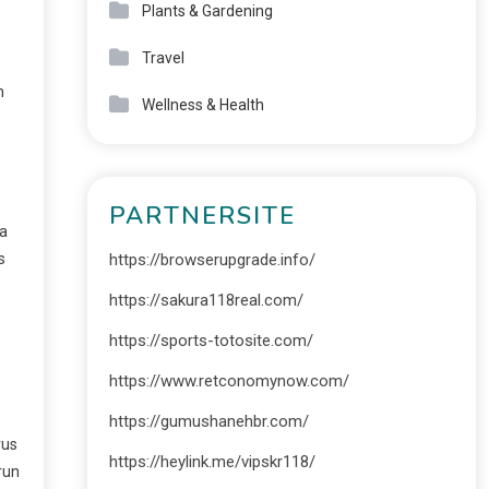
Plants & Gardening
Travel
n
Wellness & Health
PARTNERSITE
ka
s
https://browserupgrade.info/
https://sakura118real.com/
https://sports-totosite.com/
https://www.retconomynow.com/
https://gumushanehbr.com/
rus
https://heylink.me/vipskr118/
run