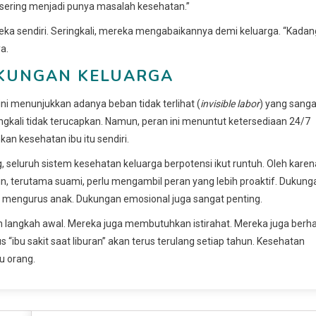
 sering menjadi punya masalah kesehatan.”
eka sendiri. Seringkali, mereka mengabaikannya demi keluarga. “Kadan
a.
UKUNGAN KELUARGA
ni menunjukkan adanya beban tidak terlihat (
invisible labor
) yang sanga
ngkali tidak terucapkan. Namun, peran ini menuntut ketersediaan 24/7
an kesehatan ibu itu sendiri.
 seluruh sistem kesehatan keluarga berpotensi ikut runtuh. Oleh karen
ain, terutama suami, perlu mengambil peran yang lebih proaktif. Dukung
 mengurus anak. Dukungan emosional juga sangat penting.
h langkah awal. Mereka juga membutuhkan istirahat. Mereka juga berh
 “ibu sakit saat liburan” akan terus terulang setiap tahun. Kesehatan
u orang.