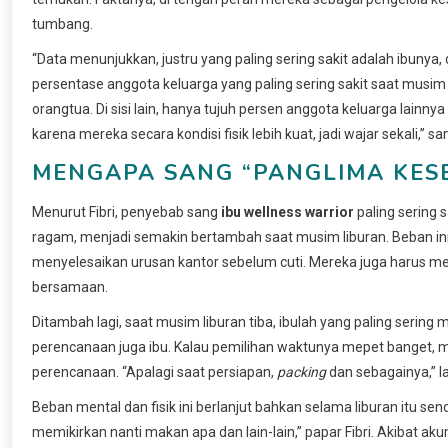
tumbang.
“Data menunjukkan, justru yang paling sering sakit adalah ibunya, d
persentase anggota keluarga yang paling sering sakit saat musim 
orangtua. Di sisi lain, hanya tujuh persen anggota keluarga lainn
karena mereka secara kondisi fisik lebih kuat, jadi wajar sekali,” sa
MENGAPA SANG “PANGLIMA KES
Menurut Fibri, penyebab sang
ibu wellness warrior
paling sering s
ragam, menjadi semakin bertambah saat musim liburan. Beban ini t
menyelesaikan urusan kantor sebelum cuti. Mereka juga harus 
bersamaan.
Ditambah lagi, saat musim liburan tiba, ibulah yang paling serin
perencanaan juga ibu. Kalau pemilihan waktunya mepet banget, misal
perencanaan. “Apalagi saat persiapan,
packing
dan sebagainya,” l
Beban mental dan fisik ini berlanjut bahkan selama liburan itu send
memikirkan nanti makan apa dan lain-lain,” papar Fibri. Akibat aku