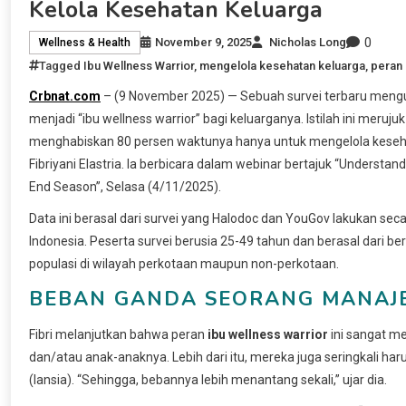
Kelola Kesehatan Keluarga
0
November 9, 2025
Nicholas Long
Wellness & Health
Tagged
Ibu Wellness Warrior
,
mengelola kesehatan keluarga
,
peran 
Crbnat.com
– (9 November 2025) — Sebuah survei terbaru mengung
menjadi “ibu wellness warrior” bagi keluarganya. Istilah ini mer
menghabiskan 80 persen waktunya hanya untuk mengelola kesehata
Fibriyani Elastria. Ia berbicara dalam webinar bertajuk “Understa
End Season”, Selasa (4/11/2025).
Data ini berasal dari survei yang Halodoc dan YouGov lakukan seca
Indonesia. Peserta survei berusia 25-49 tahun dan berasal dari be
populasi di wilayah perkotaan maupun non-perkotaan.
BEBAN GANDA SEORANG MANAJ
Fibri melanjutkan bahwa peran
ibu wellness warrior
ini sangat m
dan/atau anak-anaknya. Lebih dari itu, mereka juga seringkali ha
(lansia). “Sehingga, bebannya lebih menantang sekali,” ujar dia.