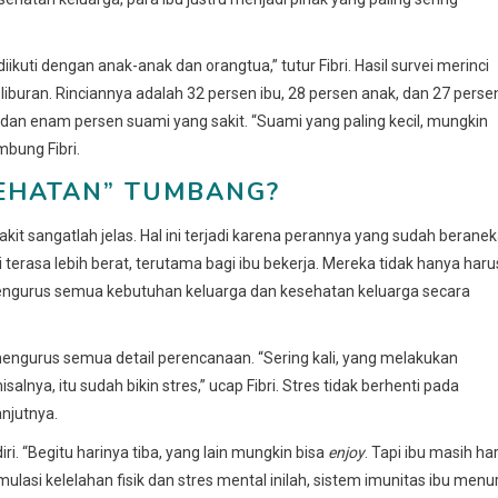
iikuti dengan anak-anak dan orangtua,” tutur Fibri. Hasil survei merinci
liburan. Rinciannya adalah 32 persen ibu, 28 persen anak, dan 27 perse
ya dan enam persen suami yang sakit. “Suami yang paling kecil, mungkin
mbung Fibri.
EHATAN” TUMBANG?
akit sangatlah jelas. Hal ini terjadi karena perannya yang sudah berane
erasa lebih berat, terutama bagi ibu bekerja. Mereka tidak hanya haru
mengurus semua kebutuhan keluarga dan kesehatan keluarga secara
g mengurus semua detail perencanaan. “Sering kali, yang melakukan
nya, itu sudah bikin stres,” ucap Fibri. Stres tidak berhenti pada
anjutnya.
iri. “Begitu harinya tiba, yang lain mungkin bisa
enjoy
. Tapi ibu masih ha
mulasi kelelahan fisik dan stres mental inilah, sistem imunitas ibu menu