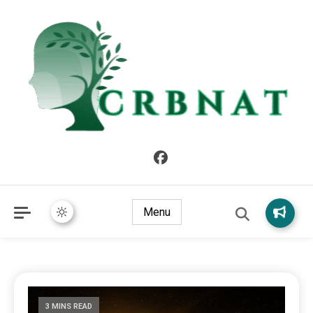
crbnat
crbnat
Menu
3 MINS READ