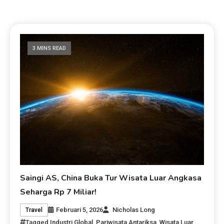
3 MINS READ
Saingi AS, China Buka Tur Wisata Luar Angkasa
Seharga Rp 7 Miliar!
Februari 5, 2026
Nicholas Long
Travel
Tagged
Industri Global
,
Pariwisata Antariksa
,
Wisata Luar