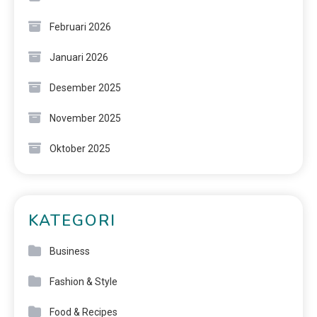
Februari 2026
Januari 2026
Desember 2025
November 2025
Oktober 2025
KATEGORI
Business
Fashion & Style
Food & Recipes