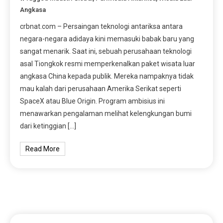
Angkasa
crbnat.com – Persaingan teknologi antariksa antara
negara-negara adidaya kini memasuki babak baru yang
sangat menarik. Saat ini, sebuah perusahaan teknologi
asal Tiongkok resmi memperkenalkan paket wisata luar
angkasa China kepada publik. Mereka nampaknya tidak
mau kalah dari perusahaan Amerika Serikat seperti
SpaceX atau Blue Origin. Program ambisius ini
menawarkan pengalaman melihat kelengkungan bumi
dari ketinggian […]
Read More