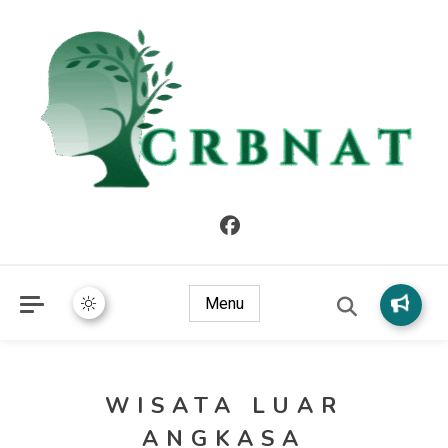
crbnat
crbnat
Menu
WISATA LUAR
ANGKASA