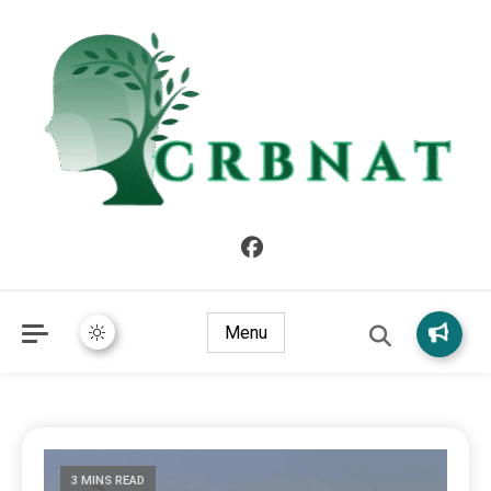
crbnat
crbnat
Menu
3 MINS READ