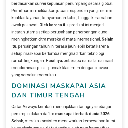
berdasarkan survei kepuasan penumpang secara global.
Pemilihan ini melibatkan jutaan responden yang menilai
kualitas layanan, kenyamanan kabin, hingga keramahan
awak pesawat.
Oleh karena itu
, predikat ini menjadi
incaran utama setiap perusahaan penerbangan guna
meningkatkan citra mereka di mata internasional.
Selain
itu
, persaingan tahun ini terasa jauh lebih ketat karena
setiap maskapai berlomba menghadirkan teknologi
ramah lingkungan.
Hasilnya
, beberapa nama lama masih
mendominasi posisi puncak klasemen dengan inovasi
yang semakin memukau.
DOMINASI MASKAPAI ASIA
DAN TIMUR TENGAH
Qatar Airways kembali menunjukkan taringnya sebagai
pemimpin dalam daftar
maskapai terbaik dunia 2026
.
Sebab
, mereka konsisten menawarkan kemewahan kursi
kelas bisnis yang sulit tertandingi oleh para kompetitor