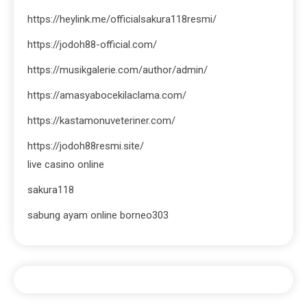
https://heylink.me/officialsakura118resmi/
https://jodoh88-official.com/
https://musikgalerie.com/author/admin/
https://amasyabocekilaclama.com/
https://kastamonuveteriner.com/
https://jodoh88resmi.site/
live casino online
sakura118
sabung ayam online borneo303