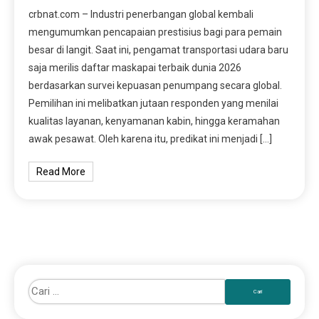
crbnat.com – Industri penerbangan global kembali
mengumumkan pencapaian prestisius bagi para pemain
besar di langit. Saat ini, pengamat transportasi udara baru
saja merilis daftar maskapai terbaik dunia 2026
berdasarkan survei kepuasan penumpang secara global.
Pemilihan ini melibatkan jutaan responden yang menilai
kualitas layanan, kenyamanan kabin, hingga keramahan
awak pesawat. Oleh karena itu, predikat ini menjadi […]
Read More