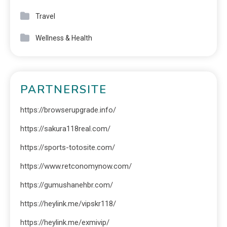
Travel
Wellness & Health
PARTNERSITE
https://browserupgrade.info/
https://sakura118real.com/
https://sports-totosite.com/
https://www.retconomynow.com/
https://gumushanehbr.com/
https://heylink.me/vipskr118/
https://heylink.me/exmivip/