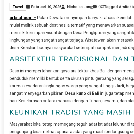
0
Februari 10, 2026
Nicholas Long
Tagged
Arsitekt
Travel
crbnat.com –
Pulau Dewata menyimpan banyak rahasia keindahan
mulai melirik sebuah destinasi alternatif yang menawarkan suas
memiliki kemiripan visual dengan Desa Penglipuran yang sangat i
lingkungan yang sangat sangat terjaga. Wisatawan akan merasak
desa. Keaslian budaya masyarakat setempat nampak menjadi daya
ARSITEKTUR TRADISIONAL DAN 
Desa ini mempertahankan gaya arsitektur khas Bali dengan mengg
penduduk memiliki bentuk serta ukuran pintu gerbang yang serag
karena kesadaran lingkungan warga yang sangat tinggi.
Jadi
, ber
sangat menyegarkan pikiran.
Desa kuno di Bali
ini juga tetap me
hari. Keselarasan antara manusia dengan Tuhan, sesama, dan alam
KEUNIKAN TRADISI YANG MASIH
Masyarakat lokal tetap memegang teguh adat istiadat leluhur di 
pengunjung bisa melihat upacara adat yang masih berlangsung s