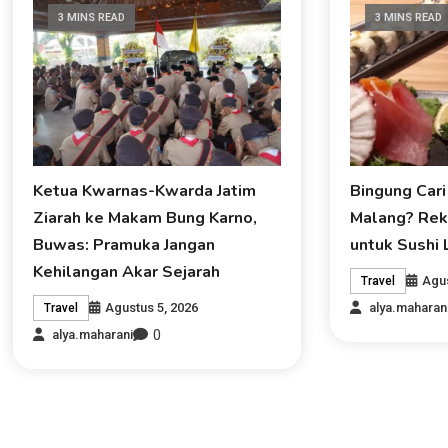
3 MINS READ
3 MINS READ
Ketua Kwarnas-Kwarda Jatim
Bingung Cari
Ziarah ke Makam Bung Karno,
Malang? Rek
Buwas: Pramuka Jangan
untuk Sushi 
Kehilangan Akar Sejarah
Agus
Travel
Agustus 5, 2026
alya.maharan
Travel
0
alya.maharani