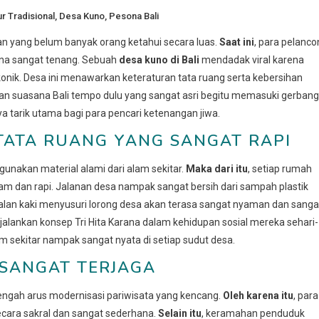
ur Tradisional
,
Desa Kuno
,
Pesona Bali
 yang belum banyak orang ketahui secara luas.
Saat ini
, para pelanco
ana sangat tenang. Sebuah
desa kuno di Bali
mendadak viral karena
konik. Desa ini menawarkan keteraturan tata ruang serta kebersihan
an suasana Bali tempo dulu yang sangat asri begitu memasuki gerbang
 tarik utama bagi para pencari ketenangan jiwa.
TATA RUANG YANG SANGAT RAPI
unakan material alami dari alam sekitar.
Maka dari itu
, setiap rumah
am dan rapi. Jalanan desa nampak sangat bersih dari sampah plastik
jalan kaki menyusuri lorong desa akan terasa sangat nyaman dan sanga
njalankan konsep Tri Hita Karana dalam kehidupan sosial mereka sehari-
 sekitar nampak sangat nyata di setiap sudut desa.
 SANGAT TERJAGA
tengah arus modernisasi pariwisata yang kencang.
Oleh karena itu
, para
ecara sakral dan sangat sederhana.
Selain itu
, keramahan penduduk