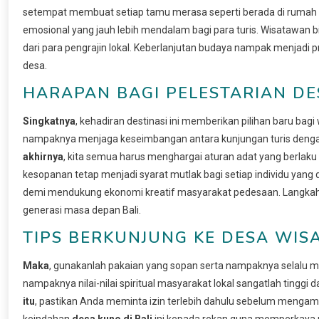
setempat membuat setiap tamu merasa seperti berada di rumah 
emosional yang jauh lebih mendalam bagi para turis. Wisatawan 
dari para pengrajin lokal. Keberlanjutan budaya nampak menjadi 
desa.
HARAPAN BAGI PELESTARIAN DE
Singkatnya
, kehadiran destinasi ini memberikan pilihan baru ba
nampaknya menjaga keseimbangan antara kunjungan turis denga
akhirnya
, kita semua harus menghargai aturan adat yang berlaku
kesopanan tetap menjadi syarat mutlak bagi setiap individu yang d
demi mendukung ekonomi kreatif masyarakat pedesaan. Langkah k
generasi masa depan Bali.
TIPS BERKUNJUNG KE DESA WISA
Maka
, gunakanlah pakaian yang sopan serta nampaknya selalu me
nampaknya nilai-nilai spiritual masyarakat lokal sangatlah tingg
itu
, pastikan Anda meminta izin terlebih dahulu sebelum mengam
keindahan
desa kuno di Bali
ini kepada rekan guna memperkaya r