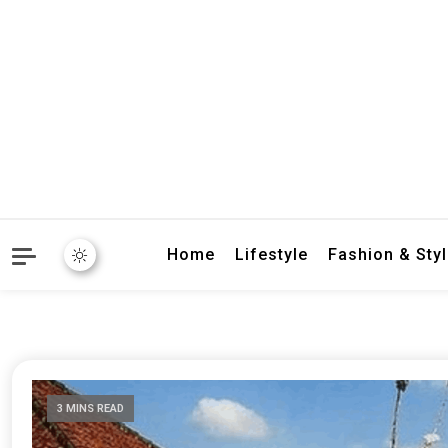
crbnat
crbnat
Home
Lifestyle
Fashion & Sty
3 MINS READ