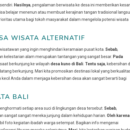
sendiri.
Hasilnya
, pengalaman berwisata ke desa ini memberikan kesa
bisa belajar menenun atau membuat kerajinan tangan tradisional langs
prioritas utama bagi tokoh masyarakat dalam mengelola potensi wisata
SA WISATA ALTERNATIF
gi wisatawan yang ingin menghindari keramaian pusat kota.
Sebab
,
n kelestarian alam merupakan tantangan yang sangat besar.
Pada
 saat berkunjung ke wilayah
desa kuno di Bali
.
Tentu saja
, kebersihan 
atang berkunjung. Mari kita promosikan destinasi lokal yang berkualita
ecil Anda dalam menjaga kebersihan desa akan sangat berarti bagi
TA BALI
nghormati setiap area suci di lingkungan desa tersebut.
Sebab
,
i dan sangat sangat mereka junjung dalam kehidupan harian.
Oleh karena
bil foto kegiatan ibadah warga setempat. Bagikan info mengenai
eferensi liburan mereka selanjutnya.
Mari
, kita lestarikan warisan bud