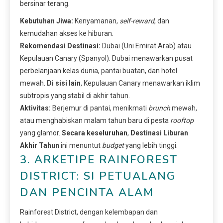
bersinar terang.
Kebutuhan Jiwa:
Kenyamanan,
self-reward
, dan
kemudahan akses ke hiburan.
Rekomendasi Destinasi:
Dubai (Uni Emirat Arab) atau
Kepulauan Canary (Spanyol). Dubai menawarkan pusat
perbelanjaan kelas dunia, pantai buatan, dan hotel
mewah.
Di sisi lain
, Kepulauan Canary menawarkan iklim
subtropis yang stabil di akhir tahun.
Aktivitas:
Berjemur di pantai, menikmati
brunch
mewah,
atau menghabiskan malam tahun baru di pesta
rooftop
yang glamor.
Secara keseluruhan
,
Destinasi Liburan
Akhir Tahun
ini menuntut
budget
yang lebih tinggi.
3. ARKETIPE RAINFOREST
DISTRICT: SI PETUALANG
DAN PENCINTA ALAM
Rainforest District, dengan kelembapan dan