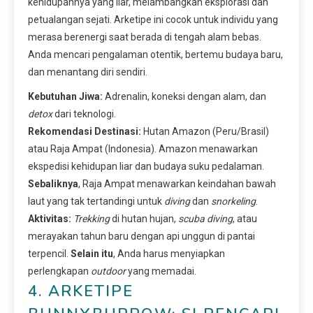
kehidupannya yang liar, melambangkan eksplorasi dan
petualangan sejati. Arketipe ini cocok untuk individu yang
merasa berenergi saat berada di tengah alam bebas.
Anda mencari pengalaman otentik, bertemu budaya baru,
dan menantang diri sendiri.
Kebutuhan Jiwa:
Adrenalin, koneksi dengan alam, dan
detox
dari teknologi.
Rekomendasi Destinasi:
Hutan Amazon (Peru/Brasil)
atau Raja Ampat (Indonesia). Amazon menawarkan
ekspedisi kehidupan liar dan budaya suku pedalaman.
Sebaliknya
, Raja Ampat menawarkan keindahan bawah
laut yang tak tertandingi untuk
diving
dan
snorkeling
.
Aktivitas:
Trekking
di hutan hujan,
scuba diving
, atau
merayakan tahun baru dengan api unggun di pantai
terpencil.
Selain itu
, Anda harus menyiapkan
perlengkapan
outdoor
yang memadai.
4. ARKETIPE