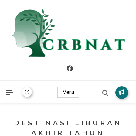
crbnat
crbnat
Menu
DESTINASI LIBURAN
AKHIR TAHUN