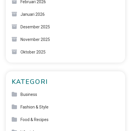
Februari 2026
Januari 2026
Desember 2025
November 2025
Oktober 2025
KATEGORI
Business
Fashion & Style
Food & Recipes