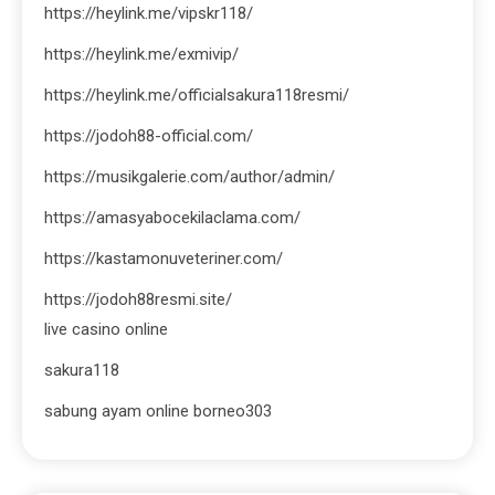
https://heylink.me/vipskr118/
https://heylink.me/exmivip/
https://heylink.me/officialsakura118resmi/
https://jodoh88-official.com/
https://musikgalerie.com/author/admin/
https://amasyabocekilaclama.com/
https://kastamonuveteriner.com/
https://jodoh88resmi.site/
live casino online
sakura118
sabung ayam online borneo303