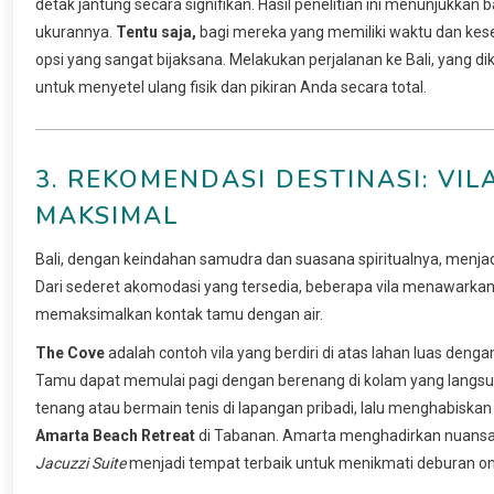
detak jantung secara signifikan. Hasil penelitian ini menunjukkan 
ukurannya.
Tentu saja,
bagi mereka yang memiliki waktu dan kesem
opsi yang sangat bijaksana. Melakukan perjalanan ke Bali, yang dike
untuk menyetel ulang fisik dan pikiran Anda secara total.
3. REKOMENDASI DESTINASI: VIL
MAKSIMAL
Bali, dengan keindahan samudra dan suasana spiritualnya, menja
Dari sederet akomodasi yang tersedia, beberapa vila menawarkan
memaksimalkan kontak tamu dengan air.
The Cove
adalah contoh vila yang berdiri di atas lahan luas dengan
Tamu dapat memulai pagi dengan berenang di kolam yang langsun
tenang atau bermain tenis di lapangan pribadi, lalu menghabis
Amarta Beach Retreat
di Tabanan. Amarta menghadirkan nuansa t
Jacuzzi Suite
menjadi tempat terbaik untuk menikmati deburan o