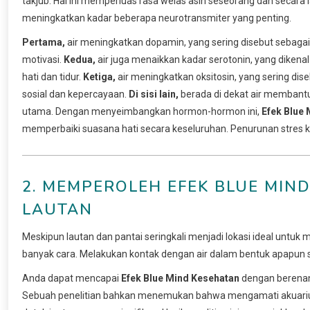
takjub. Hal ini memperluas rasa welas asih seseorang dan secar
meningkatkan kadar beberapa neurotransmiter yang penting.
Pertama,
air meningkatkan dopamin, yang sering disebut sebag
motivasi.
Kedua,
air juga menaikkan kadar serotonin, yang dike
hati dan tidur.
Ketiga,
air meningkatkan oksitosin, yang sering di
sosial dan kepercayaan.
Di sisi lain,
berada di dekat air membantu
utama. Dengan menyeimbangkan hormon-hormon ini,
Efek Blue
memperbaiki suasana hati secara keseluruhan. Penurunan stres kr
2. MEMPEROLEH EFEK BLUE MIND
LAUTAN
Meskipun lautan dan pantai seringkali menjadi lokasi ideal untu
banyak cara. Melakukan kontak dengan air dalam bentuk apapun
Anda dapat mencapai
Efek Blue Mind Kesehatan
dengan berenan
Sebuah penelitian bahkan menemukan bahwa mengamati akuari