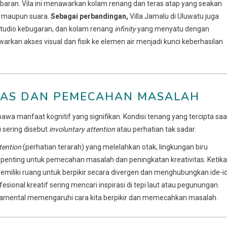
mbaran. Vila ini menawarkan kolam renang dan teras atap yang seakan
an maupun suara.
Sebagai perbandingan,
Villa Jamalu di Uluwatu juga
 studio kebugaran, dan kolam renang
infinity
yang menyatu dengan
kan akses visual dan fisik ke elemen air menjadi kunci keberhasilan
VITAS DAN PEMECAHAN MASALAH
wa manfaat kognitif yang signifikan. Kondisi tenang yang tercipta saa
ni sering disebut
involuntary attention
atau perhatian tak sadar.
tention
(perhatian terarah) yang melelahkan otak, lingkungan biru
enting untuk pemecahan masalah dan peningkatan kreativitas. Ketika
emiliki ruang untuk berpikir secara divergen dan menghubungkan ide-i
esional kreatif sering mencari inspirasi di tepi laut atau pegunungan.
mental memengaruhi cara kita berpikir dan memecahkan masalah.