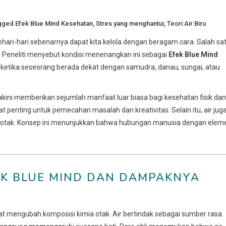
gged
Efek Blue Mind Kesehatan
,
Stres yang menghantui
,
Teori Air Biru
ehari-hari sebenarnya dapat kita kelola dengan beragam cara. Salah sa
r. Peneliti menyebut kondisi menenangkan ini sebagai
Efek Blue Mind
 ketika seseorang berada dekat dengan samudra, danau, sungai, atau
diyakini memberikan sejumlah manfaat luar biasa bagi kesehatan fisik dan
penting untuk pemecahan masalah dan kreativitas. Selain itu, air jug
m otak. Konsep ini menunjukkan bahwa hubungan manusia dengan elem
FEK BLUE MIND DAN DAMPAKNYA
at mengubah komposisi kimia otak. Air bertindak sebagai sumber rasa