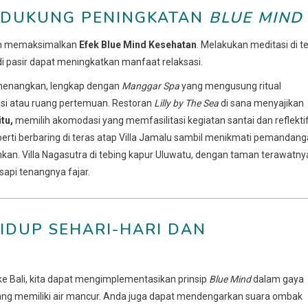
ENDUKUNG PENINGKATAN
BLUE MIND
alam memaksimalkan
Efek Blue Mind Kesehatan
. Melakukan meditasi di te
 di pasir dapat meningkatkan manfaat relaksasi.
nenangkan, lengkap dengan
Manggar Spa
yang mengusung ritual
si atau ruang pertemuan. Restoran
Lilly by The Sea
di sana menyajikan
tu,
memilih akomodasi yang memfasilitasi kegiatan santai dan reflekti
erti berbaring di teras atap Villa Jamalu sambil menikmati pemandan
kan. Villa Nagasutra di tebing kapur Uluwatu, dengan taman terawatny
api tenangnya fajar.
HIDUP SEHARI-HARI DAN
ke Bali, kita dapat mengimplementasikan prinsip
Blue Mind
dalam gaya
ang memiliki air mancur. Anda juga dapat mendengarkan suara ombak