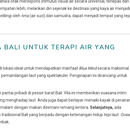
bahwa otak merespons stimulus visual air secara universal, terlepas dari
patan lebih, melarikan diri sejenak ke destinasi yang kaya air menjadi
lilingi oleh
tirta
(air suci) dan samudra, dapat menjadi tempat yang tep
A BALI UNTUK TERAPI AIR YANG
di lokasi ideal untuk mendapatkan manfaat
Blue Mind
secara maksimal.
 pemandangan laut yang spektakuler. Penginapan ini dirancang untuk
 pantai pribadi di pesisir barat Bali. Vila ini memberikan suasana intim.
g menghadap laut. Anda juga dapat berlayar menaiki kayak di peraira
kan malam dengan makan ditemani remang lentera.
Selanjutnya,
ada
radisional Bali yang berpadu dengan ketenangan hidup tepi laut.
Ocea
mbak.