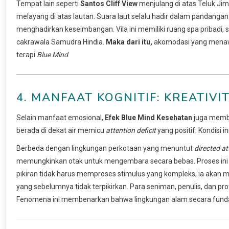
Tempat lain seperti
Santos Cliff View
menjulang di atas Teluk Ji
melayang di atas lautan. Suara laut selalu hadir dalam pandang
menghadirkan keseimbangan. Vila ini memiliki ruang spa pribadi,
cakrawala Samudra Hindia.
Maka dari itu,
akomodasi yang menawar
terapi
Blue Mind
.
4. MANFAAT KOGNITIF: KREATI
Selain manfaat emosional,
Efek Blue Mind Kesehatan
juga memba
berada di dekat air memicu
attention deficit
yang positif. Kondisi i
Berbeda dengan lingkungan perkotaan yang menuntut
directed at
memungkinkan otak untuk mengembara secara bebas. Proses ini p
pikiran tidak harus memproses stimulus yang kompleks, ia akan m
yang sebelumnya tidak terpikirkan. Para seniman, penulis, dan prof
Fenomena ini membenarkan bahwa lingkungan alam secara funda