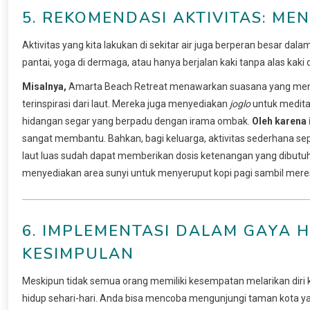
5. REKOMENDASI AKTIVITAS: M
Aktivitas yang kita lakukan di sekitar air juga berperan besar d
pantai, yoga di dermaga, atau hanya berjalan kaki tanpa alas kaki
Misalnya,
Amarta Beach Retreat menawarkan suasana yang me
terinspirasi dari laut. Mereka juga menyediakan
joglo
untuk medita
hidangan segar yang berpadu dengan irama ombak.
Oleh karena i
sangat membantu. Bahkan, bagi keluarga, aktivitas sederhana sep
laut luas sudah dapat memberikan dosis ketenangan yang dibutuh
menyediakan area sunyi untuk menyeruput kopi pagi sambil meres
6. IMPLEMENTASI DALAM GAYA 
KESIMPULAN
Meskipun tidak semua orang memiliki kesempatan melarikan diri 
hidup sehari-hari. Anda bisa mencoba mengunjungi taman kota y