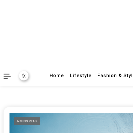
crbnat
crbnat
Home
Lifestyle
Fashion & Sty
6 MINS READ