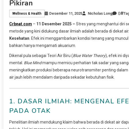
Pikiran
0
Desember 11, 2025
Nicholas Long
Ta
Wellness & Health
Crbnat.com
–
11 Desember 2025 –
Stres yang menghantui diri s
metode yang kini didukung dasar ilmiah adalah berada di dekat ai
Kesehatan
. Efek ini menggambarkan kondisi tenang yang muncul
bahkan hanya mengamati akuarium.
Dikenal pula sebagai Teori Air Biru (
Blue Water Theory
), efek ini 
mental.
Blue Mind
mampu memicu perhatian tak sadar yang sangat 
meningkatkan produksi beberapa neurotransmiter penting dala
air jauh lebih mendalam daripada sekadar kebutuhan fisik.
1. DASAR ILMIAH: MENGENAL E
PADA OTAK
Penelitian ilmiah mendukung klaim bahwa berada di dekat air dap