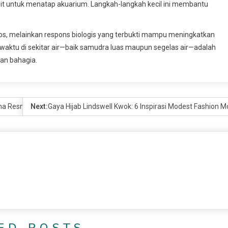
it untuk menatap akuarium. Langkah-langkah kecil ini membantu
os, melainkan respons biologis yang terbukti mampu meningkatkan
waktu di sekitar air—baik samudra luas maupun segelas air—adalah
dan bahagia.
ama Resmi
Next:
Gaya Hijab Lindswell Kwok: 6 Inspirasi Modest Fashion 
ED POSTS