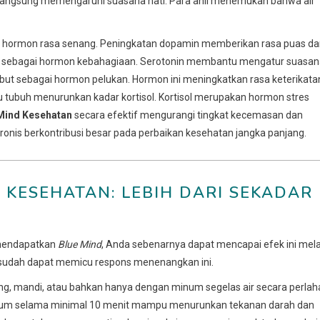
a langsung memengaruhi suasana hati. Para ahli menemukan bahwa air
ai hormon rasa senang. Peningkatan dopamin memberikan rasa puas d
nal sebagai hormon kebahagiaan. Serotonin membantu mengatur suasa
sebut sebagai hormon pelukan. Hormon ini meningkatkan rasa keterikata
 tubuh menurunkan kadar kortisol. Kortisol merupakan hormon stres
 Mind Kesehatan
secara efektif mengurangi tingkat kecemasan dan
onis berkontribusi besar pada perbaikan kesehatan jangka panjang.
 KESEHATAN: LEBIH DARI SEKADAR
k mendapatkan
Blue Mind
, Anda sebenarnya dapat mencapai efek ini mela
 sudah dapat memicu respons menenangkan ini.
g, mandi, atau bahkan hanya dengan minum segelas air secara perlah
um selama minimal 10 menit mampu menurunkan tekanan darah dan