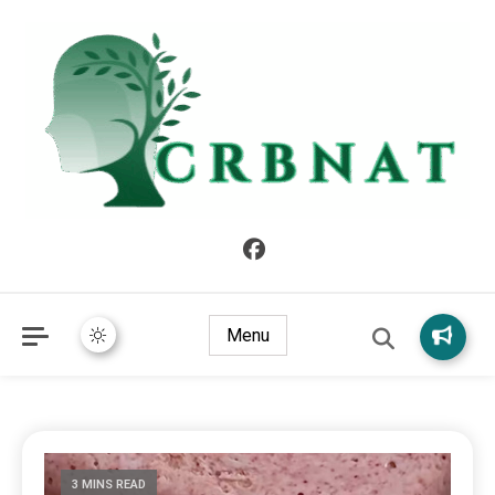
crbnat
crbnat
Menu
3 MINS READ