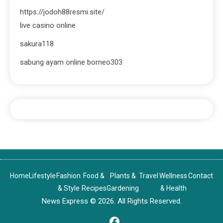
https://jodoh88resmi.site/
live casino online
sakura118
sabung ayam online borneo303
Home
Lifestyle
Fashion
Food &
Plants &
Travel
Wellness
Contact
& Style
Recipes
Gardening
& Health
News Express © 2026. All Rights Reserved.