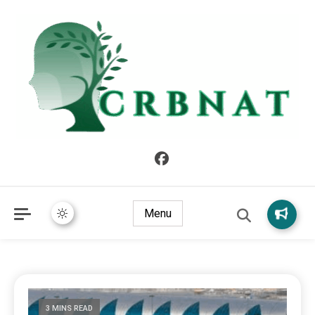
crbnat
crbnat
Menu
3 MINS READ