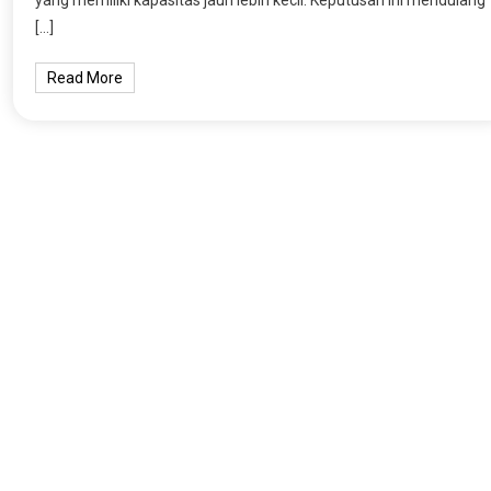
yang memiliki kapasitas jauh lebih kecil. Keputusan ini mendulang
[…]
Read More