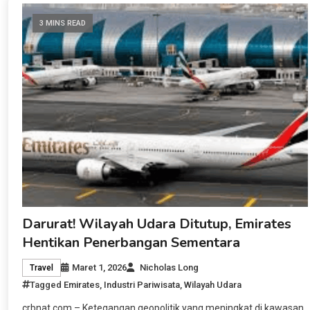
3 MINS READ
Darurat! Wilayah Udara Ditutup, Emirates
Hentikan Penerbangan Sementara
Maret 1, 2026
Nicholas Long
Travel
Tagged
Emirates
,
Industri Pariwisata
,
Wilayah Udara
crbnat.com – Ketegangan geopolitik yang meningkat di kawasan