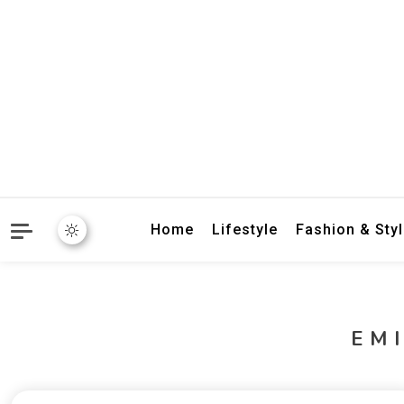
crbnat
crbnat
Home
Lifestyle
Fashion & Sty
EM