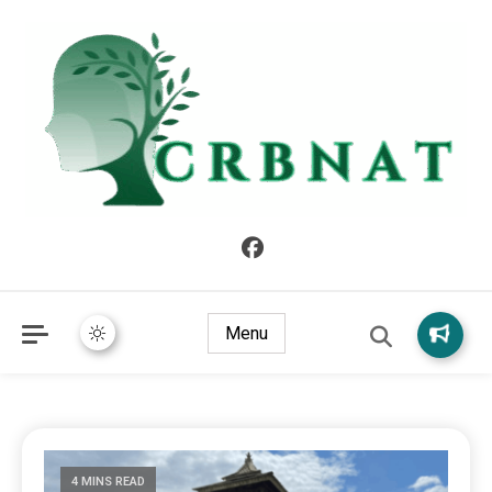
crbnat
crbnat
Menu
4 MINS READ