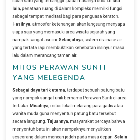
salah satu yang tercanggih pada masanya dulu.
Di sisi
lain
, penataan ruang di dalam kompleks memiliki fungsi
sebagai tempat meditasi bagi para penguasa keraton.
Hasilnya
, atmosfer ketenangan akan langsung menyapa
siapa saja yang memasuki area wisata sejarah yang
nampak sangat asri ini.
Selanjutnya
, sistem drainase air
yang tertata rapi membuktikan kehebatan insinyur masa
lalu dalam merancang taman air.
MITOS PERAWAN SUNTI
YANG MELEGENDA
Sebagai daya tarik utama
, terdapat sebuah patung batu
yang nampak sangat unik bernama Perawan Sunti di area
terbuka.
Misalnya
, mitos lokal melarang para gadis atau
wanita muda guna menyentuh patung batu tersebut
secara langsung.
Tujuannya
, masyarakat percaya bahwa
menyentuh batu ini akan nampaknya menyulitkan
seseorang dalam mencari jodoh pada masa depan.
Selain