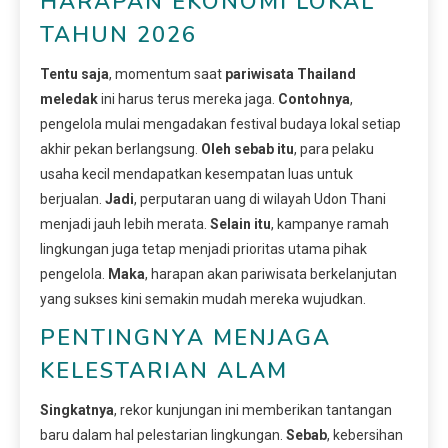
HARAPAN EKONOMI LOKAL
TAHUN 2026
Tentu saja
, momentum saat
pariwisata Thailand
meledak
ini harus terus mereka jaga.
Contohnya
,
pengelola mulai mengadakan festival budaya lokal setiap
akhir pekan berlangsung.
Oleh sebab itu
, para pelaku
usaha kecil mendapatkan kesempatan luas untuk
berjualan.
Jadi
, perputaran uang di wilayah Udon Thani
menjadi jauh lebih merata.
Selain itu
, kampanye ramah
lingkungan juga tetap menjadi prioritas utama pihak
pengelola.
Maka
, harapan akan pariwisata berkelanjutan
yang sukses kini semakin mudah mereka wujudkan.
PENTINGNYA MENJAGA
KELESTARIAN ALAM
Singkatnya
, rekor kunjungan ini memberikan tantangan
baru dalam hal pelestarian lingkungan.
Sebab
, kebersihan