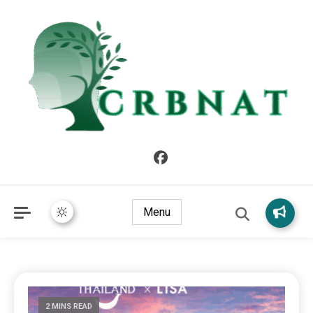
crbnat
crbnat
Menu
2 MINS READ