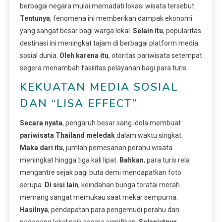
berbagai negara mulai memadati lokasi wisata tersebut.
Tentunya
, fenomena ini memberikan dampak ekonomi
yang sangat besar bagi warga lokal.
Selain itu
, popularitas
destinasi ini meningkat tajam di berbagai platform media
sosial dunia.
Oleh karena itu
, otoritas pariwisata setempat
segera menambah fasilitas pelayanan bagi para turis.
KEKUATAN MEDIA SOSIAL
DAN “LISA EFFECT”
Secara nyata
, pengaruh besar sang idola membuat
pariwisata Thailand meledak
dalam waktu singkat.
Maka dari itu
, jumlah pemesanan perahu wisata
meningkat hingga tiga kali lipat.
Bahkan
, para turis rela
mengantre sejak pagi buta demi mendapatkan foto
serupa.
Di sisi lain
, keindahan bunga teratai merah
memang sangat memukau saat mekar sempurna.
Hasilnya
, pendapatan para pengemudi perahu dan
pedagang lokal naik secara signifikan.
Selanjutnya
,