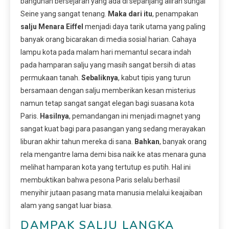
bangunan bersejarah yang ada di sepanjang aliran sungai
Seine yang sangat tenang.
Maka dari itu
, penampakan
salju Menara Eiffel
menjadi daya tarik utama yang paling
banyak orang bicarakan di media sosial harian. Cahaya
lampu kota pada malam hari memantul secara indah
pada hamparan salju yang masih sangat bersih di atas
permukaan tanah.
Sebaliknya
, kabut tipis yang turun
bersamaan dengan salju memberikan kesan misterius
namun tetap sangat sangat elegan bagi suasana kota
Paris.
Hasilnya
, pemandangan ini menjadi magnet yang
sangat kuat bagi para pasangan yang sedang merayakan
liburan akhir tahun mereka di sana.
Bahkan
, banyak orang
rela mengantre lama demi bisa naik ke atas menara guna
melihat hamparan kota yang tertutup es putih. Hal ini
membuktikan bahwa pesona Paris selalu berhasil
menyihir jutaan pasang mata manusia melalui keajaiban
alam yang sangat luar biasa.
DAMPAK SALJU LANGKA