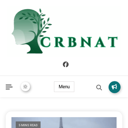
crbnat
crbnat
Menu
5 MINS READ