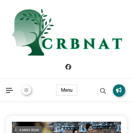
crbnat
crbnat
Menu
4 MINS READ