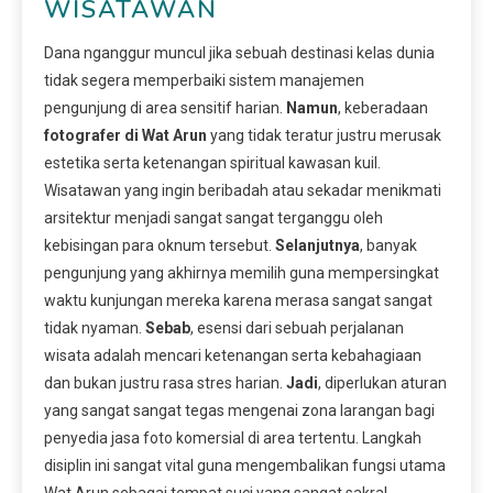
WISATAWAN
Dana nganggur muncul jika sebuah destinasi kelas dunia
tidak segera memperbaiki sistem manajemen
pengunjung di area sensitif harian.
Namun
, keberadaan
fotografer di Wat Arun
yang tidak teratur justru merusak
estetika serta ketenangan spiritual kawasan kuil.
Wisatawan yang ingin beribadah atau sekadar menikmati
arsitektur menjadi sangat sangat terganggu oleh
kebisingan para oknum tersebut.
Selanjutnya
, banyak
pengunjung yang akhirnya memilih guna mempersingkat
waktu kunjungan mereka karena merasa sangat sangat
tidak nyaman.
Sebab
, esensi dari sebuah perjalanan
wisata adalah mencari ketenangan serta kebahagiaan
dan bukan justru rasa stres harian.
Jadi
, diperlukan aturan
yang sangat sangat tegas mengenai zona larangan bagi
penyedia jasa foto komersial di area tertentu. Langkah
disiplin ini sangat vital guna mengembalikan fungsi utama
Wat Arun sebagai tempat suci yang sangat sakral.