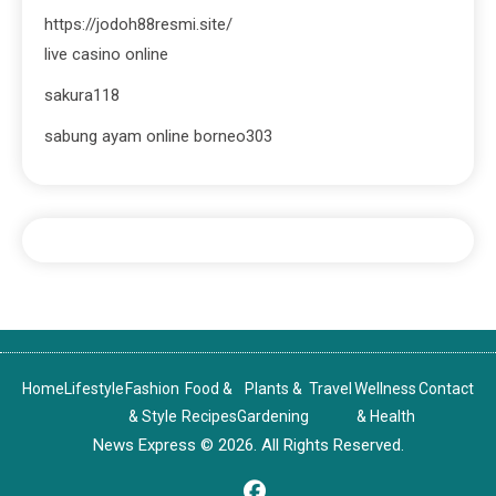
https://jodoh88resmi.site/
live casino online
sakura118
sabung ayam online borneo303
Home
Lifestyle
Fashion
Food &
Plants &
Travel
Wellness
Contact
& Style
Recipes
Gardening
& Health
News Express © 2026. All Rights Reserved.