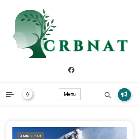
crbnat
crbnat
Menu
3 MINS READ